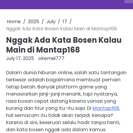
Home
2025
July
17
Nggak Ada Kata Bosen Kalau Main di Mantap168
Nggak Ada Kata Bosen Kalau
Main di Mantap168
July 17, 2025
okemei777
Dalam dunia hiburan online, salah satu tantangan
terbesar adalah bagaimana membuat pemain
tetap betah. Banyak platform game yang
menawarkan janji-janji menarik, tapi nyatanya,
rasa bosan cepat datang karena variasi yang
kurang dan fitur yang itu-itu saja. Di
Mantap168
,
hal semacam itu tidak akan terjadi. Kenapa?
Karena di sini, keseruan selalu hadir tanpa henti,
dan kata bosen nggak ada dalam kamus.