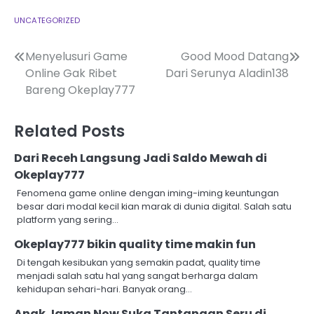
UNCATEGORIZED
Post
Menyelusuri Game
Good Mood Datang
Online Gak Ribet
Dari Serunya Aladin138
navigation
Bareng Okeplay777
Related Posts
Dari Receh Langsung Jadi Saldo Mewah di
Okeplay777
Fenomena game online dengan iming-iming keuntungan
besar dari modal kecil kian marak di dunia digital. Salah satu
platform yang sering…
Okeplay777 bikin quality time makin fun
Di tengah kesibukan yang semakin padat, quality time
menjadi salah satu hal yang sangat berharga dalam
kehidupan sehari-hari. Banyak orang…
Anak Jaman Now Suka Tantangan Seru di