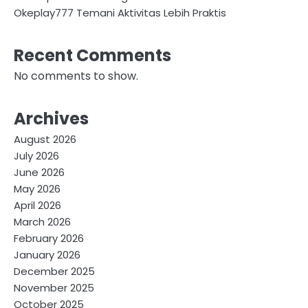
Okeplay777 Temani Aktivitas Lebih Praktis
Recent Comments
No comments to show.
Archives
August 2026
July 2026
June 2026
May 2026
April 2026
March 2026
February 2026
January 2026
December 2025
November 2025
October 2025