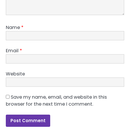
Name
*
Email
*
Website
Save my name, email, and website in this
browser for the next time I comment.