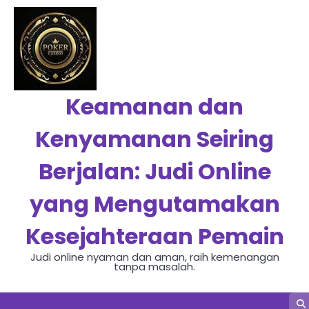
Skip
to
content
Keamanan dan
Kenyamanan Seiring
Berjalan: Judi Online
yang Mengutamakan
Kesejahteraan Pemain
Judi online nyaman dan aman, raih kemenangan
tanpa masalah.