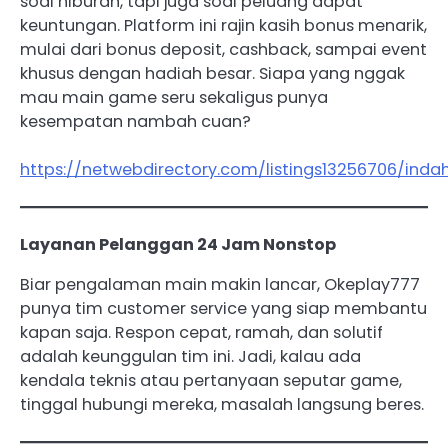
soal hiburan, tapi juga soal peluang dapat
keuntungan. Platform ini rajin kasih bonus menarik,
mulai dari bonus deposit, cashback, sampai event
khusus dengan hadiah besar. Siapa yang nggak
mau main game seru sekaligus punya
kesempatan nambah cuan?
https://netwebdirectory.com/listings13256706/indah
Layanan Pelanggan 24 Jam Nonstop
Biar pengalaman main makin lancar, Okeplay777
punya tim customer service yang siap membantu
kapan saja. Respon cepat, ramah, dan solutif
adalah keunggulan tim ini. Jadi, kalau ada
kendala teknis atau pertanyaan seputar game,
tinggal hubungi mereka, masalah langsung beres.