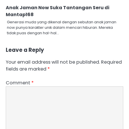
Anak Jaman Now Suka Tantangan Seru di
Mantap168
Generasi muda yang dikenal dengan sebutan anak jaman
now punya karakter unik dalam mencari hiburan. Mereka
tidak puas dengan hal-hal…
Leave a Reply
Your email address will not be published.
Required
fields are marked
*
Comment
*