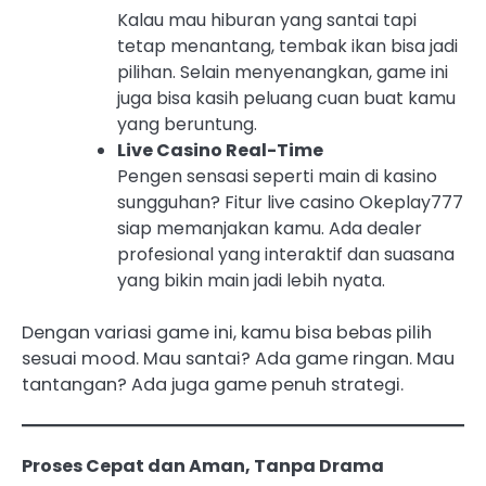
Kalau mau hiburan yang santai tapi
tetap menantang, tembak ikan bisa jadi
pilihan. Selain menyenangkan, game ini
juga bisa kasih peluang cuan buat kamu
yang beruntung.
Live Casino Real-Time
Pengen sensasi seperti main di kasino
sungguhan? Fitur live casino Okeplay777
siap memanjakan kamu. Ada dealer
profesional yang interaktif dan suasana
yang bikin main jadi lebih nyata.
Dengan variasi game ini, kamu bisa bebas pilih
sesuai mood. Mau santai? Ada game ringan. Mau
tantangan? Ada juga game penuh strategi.
Proses Cepat dan Aman, Tanpa Drama