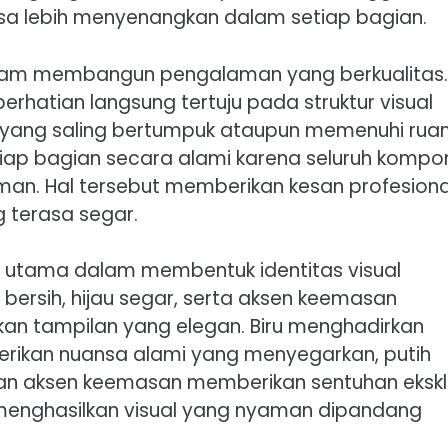
 lebih menyenangkan dalam setiap bagian.
alam membangun pengalaman yang berkualitas.
rhatian langsung tertuju pada struktur visual
n yang saling bertumpuk ataupun memenuhi rua
tiap bagian secara alami karena seluruh kompo
an. Hal tersebut memberikan kesan profesiona
 terasa segar.
n utama dalam membentuk identitas visual
 bersih, hijau segar, serta aksen keemasan
an tampilan yang elegan. Biru menghadirkan
erikan nuansa alami yang menyegarkan, putih
kan aksen keemasan memberikan sentuhan ekskl
menghasilkan visual yang nyaman dipandang