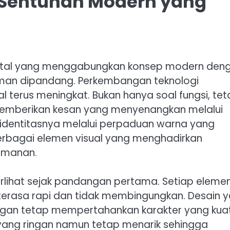
 Sentuhan Modern yang
igital yang menggabungkan konsep modern den
yaman dipandang. Perkembangan teknologi
terus meningkat. Bukan hanya soal fungsi, tet
mberikan kesan yang menyenangkan melalui
entitasnya melalui perpaduan warna yang
berbagai elemen visual yang menghadirkan
amanan.
rlihat sejak pandangan pertama. Setiap eleme
n terasa rapi dan tidak membingungkan. Desain 
ngan tetap mempertahankan karakter yang kuat
 yang ringan namun tetap menarik sehingga