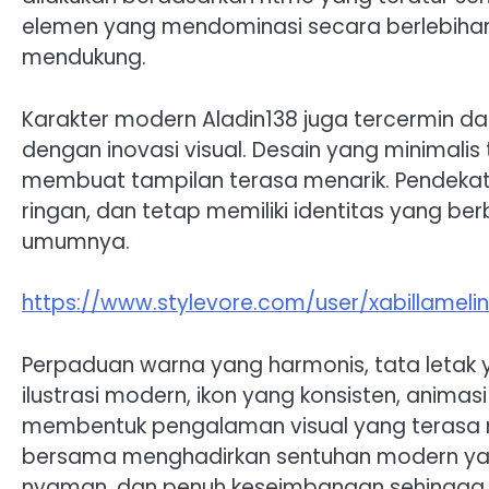
elemen yang mendominasi secara berlebihan 
mendukung.
Karakter modern Aladin138 juga tercermin
dengan inovasi visual. Desain yang minimali
membuat tampilan terasa menarik. Pendekat
ringan, dan tetap memiliki identitas yang be
umumnya.
https://www.stylevore.com/user/xabillameli
Perpaduan warna yang harmonis, tata letak y
ilustrasi modern, ikon yang konsisten, animas
membentuk pengalaman visual yang terasa m
bersama menghadirkan sentuhan modern yan
nyaman, dan penuh keseimbangan sehingga se