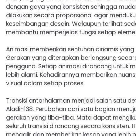
dengan gaya yang konsisten sehingga mudah
dilakukan secara proporsional agar menduku
keseimbangan desain. Walaupun terlihat sed
membantu memperjelas fungsi setiap eleme
Animasi memberikan sentuhan dinamis yang
Gerakan yang diterapkan berlangsung secar
pengguna. Setiap animasi dirancang untuk 
lebih alami. Kehadirannya memberikan nuan
visual dalam setiap proses.
Transisi antarhalaman menjadi salah satu de
Aladin138. Perubahan dari satu bagian menuj
gerakan yang tiba-tiba. Mata dapat mengik
seluruh transisi dirancang secara konsisten.
mengalir dan memberikan kesan yang lebih pr