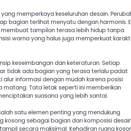
n yang memperkaya keseluruhan desain. Perub
ap bagian terlihat menyatu dengan harmonis. E
 membuat tampilan terasa lebih hidup tanpa
nsisi warna yang halus juga memperkuat karakt
rinsip keseimbangan dan keteraturan. Setiap
r tidak ada bagian yang terasa terlalu padat
i alur informasi dengan mudah karena posisi
 matang. Tata letak seperti ini memberikan
ciptakan suasana yang lebih santai.
salah satu elemen penting yang mendukung
ng kosong sebagai bagian dari komposisi desai
 tampil secara maksimal. Kehadiran ruang koso