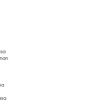
asa
anan
pa
asa