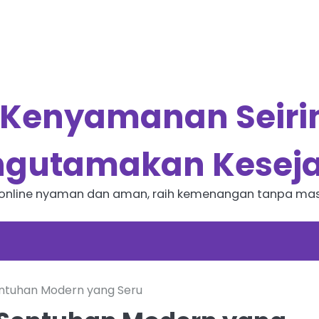
enyamanan Seiring
ngutamakan Kesej
 online nyaman dan aman, raih kemenangan tanpa mas
entuhan Modern yang Seru