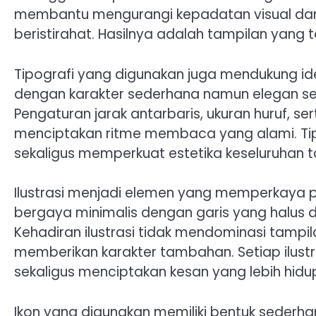
membantu mengurangi kepadatan visual da
beristirahat. Hasilnya adalah tampilan yang 
Tipografi yang digunakan juga mendukung ident
dengan karakter sederhana namun elegan s
Pengaturan jarak antarbaris, ukuran huruf, se
menciptakan ritme membaca yang alami. Tip
sekaligus memperkuat estetika keseluruhan t
Ilustrasi menjadi elemen yang memperkaya p
bergaya minimalis dengan garis yang halus
Kehadiran ilustrasi tidak mendominasi tampi
memberikan karakter tambahan. Setiap ilus
sekaligus menciptakan kesan yang lebih hidu
Ikon yang digunakan memiliki bentuk sederha