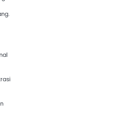
ang.
nal
rasi
rn