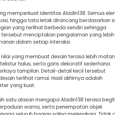
ang memperkuat identitas Aladin138. Semua el
animasi, hingga tata letak dirancang berdasarkan 
ian yang terlihat berbeda sendiri sehingga
si tersebut menciptakan pengalaman yang lebih
anan dalam setiap interaksi.
u nilai yang membuat desain terasa lebih matan
kstur halus, serta garis dekoratif sederhana
kaya tampilan. Detail-detail kecil tersebut
ain terlihat ramai. Hasil akhirnya adalah
kter yang kuat.
ah satu alasan mengapa Aladin138 terasa begi
perpaduan warna, serta penempatan objek
hingga seluruh bagian saling melengkapi. Tidak 