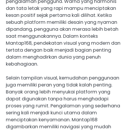
pengalaman pengguna. Warna yang harmonis
dan tata letak yang rapi mampu menciptakan
kesan positif sejak pertama kali dilihat. Ketika
sebuah platform memiliki desain yang nyaman
dipandang, pengguna akan merasa lebih betah
saat menggunakannya. Dalam konteks
Mantap168, pendekatan visual yang modern dan
tertata dengan baik menjadi bagian penting
dalam menghadirkan dunia yang penuh
kebahagiaan.
Selain tampilan visual, kemudahan penggunaan
juga memiliki peran yang tidak kalah penting.
Banyak orang lebih menyukai platform yang
dapat digunakan tanpa harus menghadapi
proses yang rumit. Pengalaman yang sederhana
sering kali menjadi kunci utama dalam
menciptakan kenyamanan. Mantap168
digambarkan memiliki navigasi yang mudah