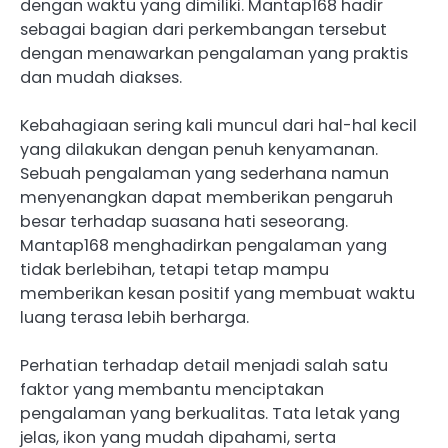
dengan waktu yang dimiliki. Mantap168 hadir
sebagai bagian dari perkembangan tersebut
dengan menawarkan pengalaman yang praktis
dan mudah diakses.
Kebahagiaan sering kali muncul dari hal-hal kecil
yang dilakukan dengan penuh kenyamanan.
Sebuah pengalaman yang sederhana namun
menyenangkan dapat memberikan pengaruh
besar terhadap suasana hati seseorang.
Mantap168 menghadirkan pengalaman yang
tidak berlebihan, tetapi tetap mampu
memberikan kesan positif yang membuat waktu
luang terasa lebih berharga.
Perhatian terhadap detail menjadi salah satu
faktor yang membantu menciptakan
pengalaman yang berkualitas. Tata letak yang
jelas, ikon yang mudah dipahami, serta