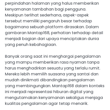
perpindahan halaman yang halus memberikan
kenyamanan tambahan bagi pengguna.
Meskipun terlihat sederhana, aspek-aspek
tersebut memiliki pengaruh besar terhadap
bagaimana sebuah platform dirasakan. Dalam
gambaran Mantap168, perhatian terhadap detail
menjadi bagian dari upaya menciptakan dunia
yang penuh kebahagiaan.
Banyak orang saat ini menghargai pengalaman
yang mampu memberikan rasa nyaman tanpa
harus menghadirkan sesuatu yang terlalu rumit.
Mereka lebih memilih suasana yang santai dan
mudah dinikmati dibandingkan pengalaman
yang membingungkan. Mantap168 dalam konteks
ini menjadi representasi hiburan digital yang
mengutamakan kenyamanan sekaligus menjaga
kualitas pengalaman agar tetap menarik.