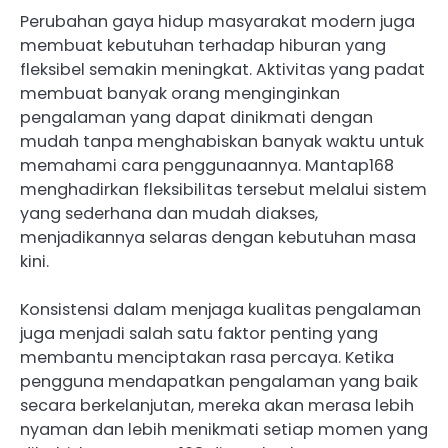
Perubahan gaya hidup masyarakat modern juga
membuat kebutuhan terhadap hiburan yang
fleksibel semakin meningkat. Aktivitas yang padat
membuat banyak orang menginginkan
pengalaman yang dapat dinikmati dengan
mudah tanpa menghabiskan banyak waktu untuk
memahami cara penggunaannya. Mantap168
menghadirkan fleksibilitas tersebut melalui sistem
yang sederhana dan mudah diakses,
menjadikannya selaras dengan kebutuhan masa
kini.
Konsistensi dalam menjaga kualitas pengalaman
juga menjadi salah satu faktor penting yang
membantu menciptakan rasa percaya. Ketika
pengguna mendapatkan pengalaman yang baik
secara berkelanjutan, mereka akan merasa lebih
nyaman dan lebih menikmati setiap momen yang