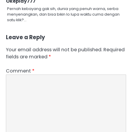
Okeplay777
Pernah kebayang gak sih, dunia yang penuh warna, serba
menyenangkan, dan bisa bikin lo lupa waktu cuma dengan
satu klik?…
Leave a Reply
Your email address will not be published.
Required
fields are marked
*
Comment
*