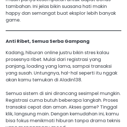
tambahan. Ini jelas bikin suasana hati makin
happy dan semangat buat eksplor lebih banyak
game.
Anti Ribet, Semua Serba Gampang
Kadang, hiburan online justru bikin stres kalau
prosesnya ribet. Mulai dari registrasi yang
panjang, loading yang lama, sampai transaksi
yang susah. Untungnya, hal-hal seperti itu nggak
akan kamu temukan di Aladin138.
Semua sistem di sini dirancang sesimpel mungkin.
Registrasi cuma butuh beberapa langkah. Proses
transaksi cepat dan aman. Akses game? Tinggal
klik, langsung main. Dengan kemudahan ini, kamu
bisa fokus menikmati hiburan tanpa drama teknis