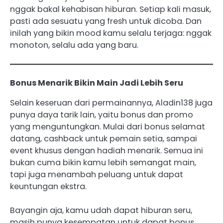
nggak bakal kehabisan hiburan. Setiap kali masuk,
pasti ada sesuatu yang fresh untuk dicoba. Dan
inilah yang bikin mood kamu selalu terjaga: nggak
monoton, selalu ada yang baru.
Bonus Menarik Bikin Main Jadi Lebih Seru
Selain keseruan dari permainannya, Aladin138 juga
punya daya tarik lain, yaitu bonus dan promo
yang menguntungkan. Mulai dari bonus selamat
datang, cashback untuk pemain setia, sampai
event khusus dengan hadiah menarik. Semua ini
bukan cuma bikin kamu lebih semangat main,
tapi juga menambah peluang untuk dapat
keuntungan ekstra.
Bayangin aja, kamu udah dapat hiburan seru,
masih punya kesempatan untuk dapat bonus