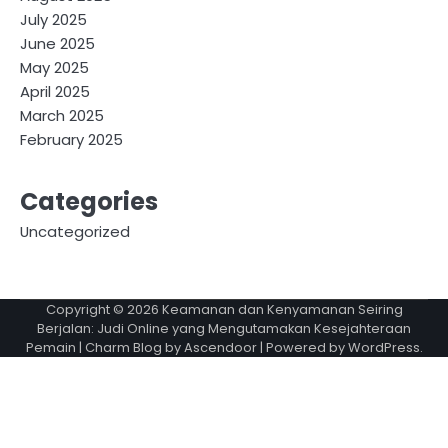
July 2025
June 2025
May 2025
April 2025
March 2025
February 2025
Categories
Uncategorized
Copyright © 2026
Keamanan dan Kenyamanan Seiring
Berjalan: Judi Online yang Mengutamakan Kesejahteraan
Pemain
| Charm Blog by
Ascendoor
| Powered by
WordPress
.