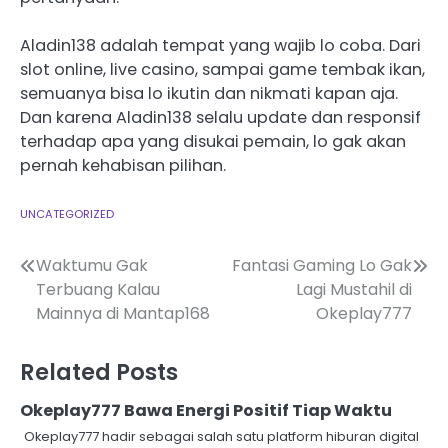
Aladin138 adalah tempat yang wajib lo coba. Dari
slot online, live casino, sampai game tembak ikan,
semuanya bisa lo ikutin dan nikmati kapan aja.
Dan karena Aladin138 selalu update dan responsif
terhadap apa yang disukai pemain, lo gak akan
pernah kehabisan pilihan.
UNCATEGORIZED
Post
Waktumu Gak
Fantasi Gaming Lo Gak
Terbuang Kalau
Lagi Mustahil di
navigation
Mainnya di Mantap168
Okeplay777
Related Posts
Okeplay777 Bawa Energi Positif Tiap Waktu
Okeplay777 hadir sebagai salah satu platform hiburan digital