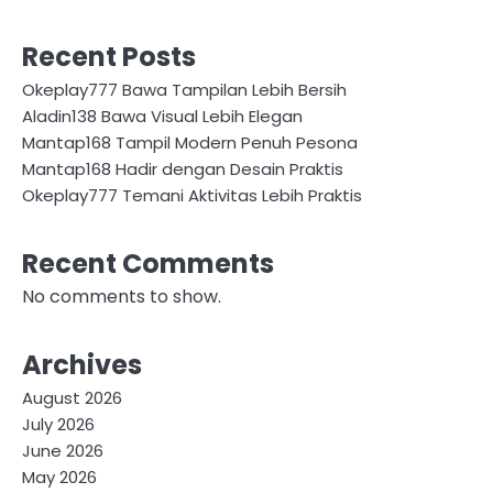
Recent Posts
Okeplay777 Bawa Tampilan Lebih Bersih
Aladin138 Bawa Visual Lebih Elegan
Mantap168 Tampil Modern Penuh Pesona
Mantap168 Hadir dengan Desain Praktis
Okeplay777 Temani Aktivitas Lebih Praktis
Recent Comments
No comments to show.
Archives
August 2026
July 2026
June 2026
May 2026