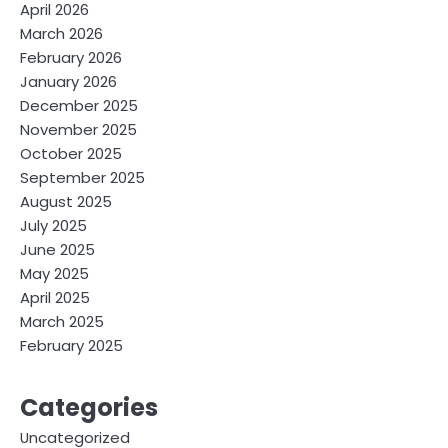
April 2026
March 2026
February 2026
January 2026
December 2025
November 2025
October 2025
September 2025
August 2025
July 2025
June 2025
May 2025
April 2025
March 2025
February 2025
Categories
Uncategorized