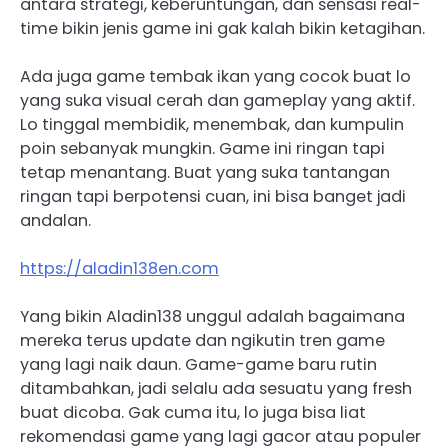
antara strategi, keberuntungan, dan sensasi real-
time bikin jenis game ini gak kalah bikin ketagihan.
Ada juga game tembak ikan yang cocok buat lo
yang suka visual cerah dan gameplay yang aktif.
Lo tinggal membidik, menembak, dan kumpulin
poin sebanyak mungkin. Game ini ringan tapi
tetap menantang. Buat yang suka tantangan
ringan tapi berpotensi cuan, ini bisa banget jadi
andalan.
https://aladin138en.com
Yang bikin Aladin138 unggul adalah bagaimana
mereka terus update dan ngikutin tren game
yang lagi naik daun. Game-game baru rutin
ditambahkan, jadi selalu ada sesuatu yang fresh
buat dicoba. Gak cuma itu, lo juga bisa liat
rekomendasi game yang lagi gacor atau populer