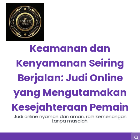
Skip
to
content
Keamanan dan
Kenyamanan Seiring
Berjalan: Judi Online
yang Mengutamakan
Kesejahteraan Pemain
Judi online nyaman dan aman, raih kemenangan
tanpa masalah.