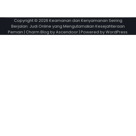
Copyright © 2026
Keamanan dan Kenyamanan Seiring
Berjalan: Judi Online yang Mengutamakan Kesejahteraan
Pemain
| Charm Blog by
Ascendoor
| Powered by
WordPress
.