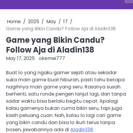
Home
2025
May
17
Game yang Bikin Candu? Follow Aja di Aladin138
Game yang Bikin Candu?
Follow Aja di Aladin138
May 17, 2025
okemei777
Buat lo yang ngaku gamer sejati atau sekadar
suka main game buat hiburan, pasti tahu betapa
nagihnya main game yang seru. Rasanya susah
berhenti, satu ronde pengen lanjut lagi, dan tanpa
sadar waktu bisa berlalu begitu cepat. Apalagi
kalau gamenya bukan cuma bikin seru, tapi juga
kasih peluang cuan. Nah, kalau lo lagi cari game
yang bikin candu dan bisa lo ikuti terus tanpa
bosen, jawabannya ada di
Aladin138
.