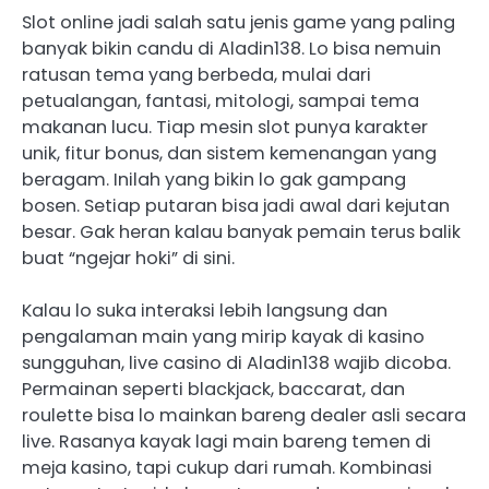
Slot online jadi salah satu jenis game yang paling
banyak bikin candu di Aladin138. Lo bisa nemuin
ratusan tema yang berbeda, mulai dari
petualangan, fantasi, mitologi, sampai tema
makanan lucu. Tiap mesin slot punya karakter
unik, fitur bonus, dan sistem kemenangan yang
beragam. Inilah yang bikin lo gak gampang
bosen. Setiap putaran bisa jadi awal dari kejutan
besar. Gak heran kalau banyak pemain terus balik
buat “ngejar hoki” di sini.
Kalau lo suka interaksi lebih langsung dan
pengalaman main yang mirip kayak di kasino
sungguhan, live casino di Aladin138 wajib dicoba.
Permainan seperti blackjack, baccarat, dan
roulette bisa lo mainkan bareng dealer asli secara
live. Rasanya kayak lagi main bareng temen di
meja kasino, tapi cukup dari rumah. Kombinasi