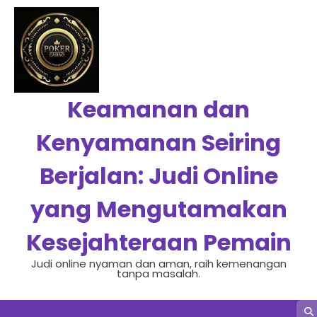
Skip
to
content
Keamanan dan
Kenyamanan Seiring
Berjalan: Judi Online
yang Mengutamakan
Kesejahteraan Pemain
Judi online nyaman dan aman, raih kemenangan
tanpa masalah.