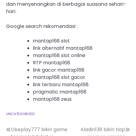
dan menyenangkan di berbagai suasana sehari-
hari.
Google search rekomendasi :
mantap168 slot
link alternatif mantap168
mantap168 slot online
RTP mantap168
link gacor mantap168
mantap168 slot gacor
link terbaru mantap168
pragmatic mantap168
mantap168 zeus
UNCATEGORIZED
Post
Okeplay777 bikin game
Aladin138 bikin tiap