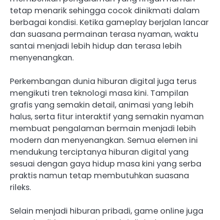
tetap menarik sehingga cocok dinikmati dalam
berbagai kondisi. Ketika gameplay berjalan lancar
dan suasana permainan terasa nyaman, waktu
santai menjadi lebih hidup dan terasa lebih
menyenangkan.
Perkembangan dunia hiburan digital juga terus
mengikuti tren teknologi masa kini. Tampilan
grafis yang semakin detail, animasi yang lebih
halus, serta fitur interaktif yang semakin nyaman
membuat pengalaman bermain menjadi lebih
modern dan menyenangkan. Semua elemen ini
mendukung terciptanya hiburan digital yang
sesuai dengan gaya hidup masa kini yang serba
praktis namun tetap membutuhkan suasana
rileks.
Selain menjadi hiburan pribadi, game online juga