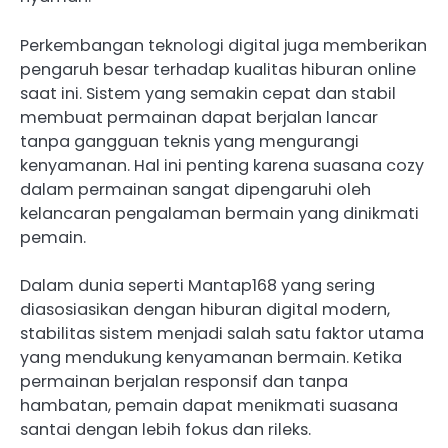
Perkembangan teknologi digital juga memberikan
pengaruh besar terhadap kualitas hiburan online
saat ini. Sistem yang semakin cepat dan stabil
membuat permainan dapat berjalan lancar
tanpa gangguan teknis yang mengurangi
kenyamanan. Hal ini penting karena suasana cozy
dalam permainan sangat dipengaruhi oleh
kelancaran pengalaman bermain yang dinikmati
pemain.
Dalam dunia seperti Mantap168 yang sering
diasosiasikan dengan hiburan digital modern,
stabilitas sistem menjadi salah satu faktor utama
yang mendukung kenyamanan bermain. Ketika
permainan berjalan responsif dan tanpa
hambatan, pemain dapat menikmati suasana
santai dengan lebih fokus dan rileks.