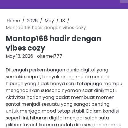
Home
2026
May
13
Mantap168 hadir dengan vibes cozy
Mantap168 hadir dengan
vibes cozy
May 13, 2026
okemei777
Di tengah perkembangan dunia digital yang
semakin cepat, banyak orang mulai mencari
hiburan yang tidak hanya seru tetapi juga mampu
menghadirkan suasana nyaman saat dinikmati.
Aktivitas harian yang padat membuat momen
santai menjadi sesuatu yang sangat penting
untuk menjaga mood tetap stabil. Dalam kondisi
seperti ini, hiburan digital menjadi salah satu
pilihan favorit karena mudah diakses dan mampu