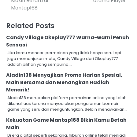
Makin Berarti di
Utama Player
navigation
Mantap168
Related Posts
Candy Village Okeplay777 Warna-warni Penuh
Sensasi
Jika kamu mencari permainan yang tidak hanya seru tapi
juga memanjakan mata, Candy Village dari Okeplay777
adalah pilihan yang sempurna.…
Aladin138 Menyajikan Promo Harian Spesial,
Main Bersama dan Menangkan Hadiah
Menarik!
Aladin138 merupakan platform permainan online yang telah
dikenal luas karena menyediakan pengalaman bermain
game yang seru dan menguntungkan. Selain menawarkan…
Kekuatan Game Mantap168 Bikin Kamu Betah
Main
Di era digital seperti sekarang, hiburan online telah menjadi