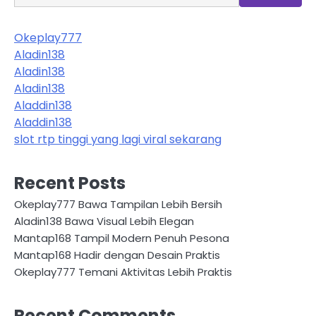
Okeplay777
Aladin138
Aladin138
Aladin138
Aladdin138
Aladdin138
slot rtp tinggi yang lagi viral sekarang
Recent Posts
Okeplay777 Bawa Tampilan Lebih Bersih
Aladin138 Bawa Visual Lebih Elegan
Mantap168 Tampil Modern Penuh Pesona
Mantap168 Hadir dengan Desain Praktis
Okeplay777 Temani Aktivitas Lebih Praktis
Recent Comments