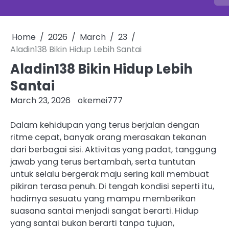
Home
2026
March
23
Aladin138 Bikin Hidup Lebih Santai
Aladin138 Bikin Hidup Lebih
Santai
March 23, 2026
okemei777
Dalam kehidupan yang terus berjalan dengan
ritme cepat, banyak orang merasakan tekanan
dari berbagai sisi. Aktivitas yang padat, tanggung
jawab yang terus bertambah, serta tuntutan
untuk selalu bergerak maju sering kali membuat
pikiran terasa penuh. Di tengah kondisi seperti itu,
hadirnya sesuatu yang mampu memberikan
suasana santai menjadi sangat berarti. Hidup
yang santai bukan berarti tanpa tujuan,