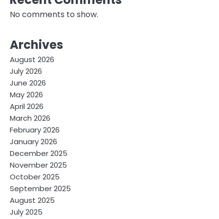
No comments to show.
Archives
August 2026
July 2026
June 2026
May 2026
April 2026
March 2026
February 2026
January 2026
December 2025
November 2025
October 2025
September 2025
August 2025
July 2025