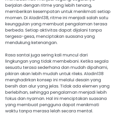
berjalan dengan ritme yang lebih tenang,
memberikan kesempatan untuk menikmati setiap
momen. Di Aladin138, ritme ini menjadi salah satu
keunggulan yang membuat pengalaman terasa
berbeda. Setiap aktivitas dapat dijalani tanpa
tergesa-gesa, menciptakan suasana yang
mendukung ketenangan.
Rasa santai juga sering kali muncul dari
lingkungan yang tidak membebani. Ketika segala
sesuatu terasa sederhana dan mudah dipahami,
pikiran akan lebih mudah untuk rileks. Aladin138
menghadirkan konsep ini melalui desain yang
bersih dan alur yang jelas. Tidak ada elemen yang
berlebihan, sehingga pengalaman menjadi lebih
fokus dan nyaman. Hal ini menciptakan suasana
yang membuat pengguna dapat menikmati
waktu tanpa merasa lelah secara mental.