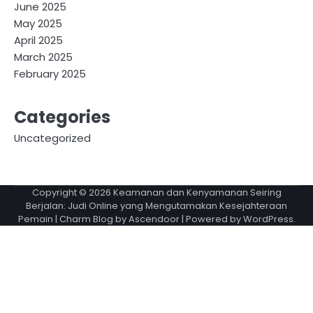
June 2025
May 2025
April 2025
March 2025
February 2025
Categories
Uncategorized
Copyright © 2026
Keamanan dan Kenyamanan Seiring
Berjalan: Judi Online yang Mengutamakan Kesejahteraan
Pemain
| Charm Blog by
Ascendoor
| Powered by
WordPress
.