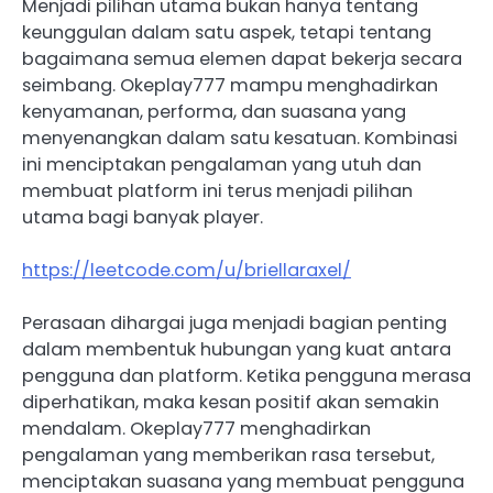
Menjadi pilihan utama bukan hanya tentang
keunggulan dalam satu aspek, tetapi tentang
bagaimana semua elemen dapat bekerja secara
seimbang. Okeplay777 mampu menghadirkan
kenyamanan, performa, dan suasana yang
menyenangkan dalam satu kesatuan. Kombinasi
ini menciptakan pengalaman yang utuh dan
membuat platform ini terus menjadi pilihan
utama bagi banyak player.
https://leetcode.com/u/briellaraxel/
Perasaan dihargai juga menjadi bagian penting
dalam membentuk hubungan yang kuat antara
pengguna dan platform. Ketika pengguna merasa
diperhatikan, maka kesan positif akan semakin
mendalam. Okeplay777 menghadirkan
pengalaman yang memberikan rasa tersebut,
menciptakan suasana yang membuat pengguna