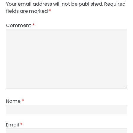
Your email address will not be published.
Required
fields are marked
*
Comment
*
Name
*
Email
*