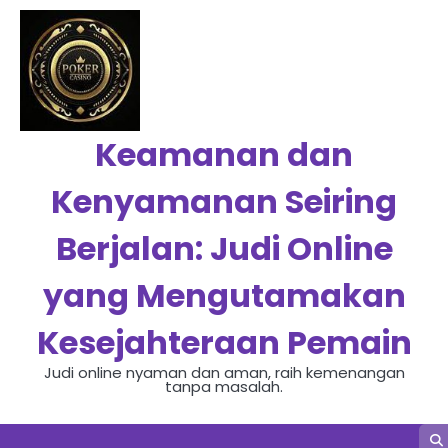
Skip
to
content
Keamanan dan
Kenyamanan Seiring
Berjalan: Judi Online
yang Mengutamakan
Kesejahteraan Pemain
Judi online nyaman dan aman, raih kemenangan
tanpa masalah.