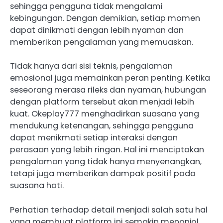
sehingga pengguna tidak mengalami
kebingungan. Dengan demikian, setiap momen
dapat dinikmati dengan lebih nyaman dan
memberikan pengalaman yang memuaskan.
Tidak hanya dari sisi teknis, pengalaman
emosional juga memainkan peran penting. Ketika
seseorang merasa rileks dan nyaman, hubungan
dengan platform tersebut akan menjadi lebih
kuat. Okeplay777 menghadirkan suasana yang
mendukung ketenangan, sehingga pengguna
dapat menikmati setiap interaksi dengan
perasaan yang lebih ringan. Hal ini menciptakan
pengalaman yang tidak hanya menyenangkan,
tetapi juga memberikan dampak positif pada
suasana hati.
Perhatian terhadap detail menjadi salah satu hal
yang membuat platform ini semakin menonjol.