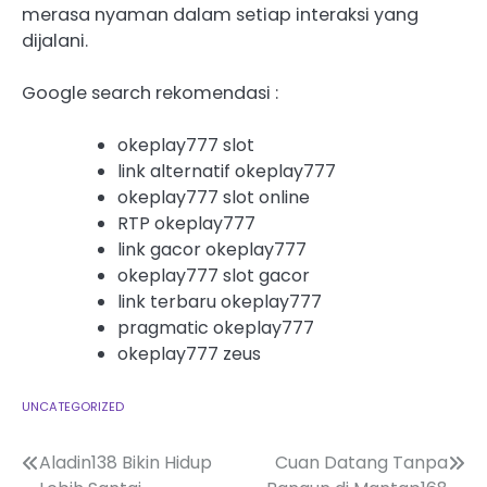
merasa nyaman dalam setiap interaksi yang
dijalani.
Google search rekomendasi :
okeplay777 slot
link alternatif okeplay777
okeplay777 slot online
RTP okeplay777
link gacor okeplay777
okeplay777 slot gacor
link terbaru okeplay777
pragmatic okeplay777
okeplay777 zeus
UNCATEGORIZED
Post
Aladin138 Bikin Hidup
Cuan Datang Tanpa