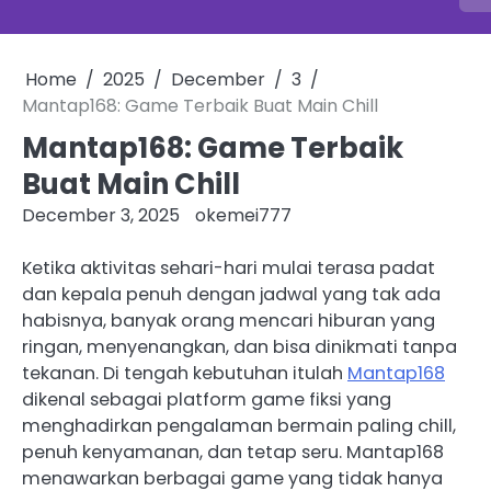
Home
2025
December
3
Mantap168: Game Terbaik Buat Main Chill
Mantap168: Game Terbaik
Buat Main Chill
December 3, 2025
okemei777
Ketika aktivitas sehari-hari mulai terasa padat
dan kepala penuh dengan jadwal yang tak ada
habisnya, banyak orang mencari hiburan yang
ringan, menyenangkan, dan bisa dinikmati tanpa
tekanan. Di tengah kebutuhan itulah
Mantap168
dikenal sebagai platform game fiksi yang
menghadirkan pengalaman bermain paling chill,
penuh kenyamanan, dan tetap seru. Mantap168
menawarkan berbagai game yang tidak hanya