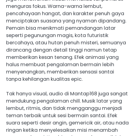
menguras fokus. Warna-warna lembut,
pencahayaan hangat, dan karakter penuh gaya
menciptakan suasana yang nyaman dipandang.
Pemain bisa menikmati pemandangan latar
seperti pegunungan magis, kota futuristik
bercahaya, atau hutan penuh misteri, semuanya
dirancang dengan detail tinggi namun tetap
memberikan kesan tenang. Efek animasi yang
halus membuat pengalaman bermain lebih
menyenangkan, memberikan sensasi santai
tanpa kehilangan kualitas epic.
Tak hanya visual, audio di Mantap168 juga sangat
mendukung pengalaman chill. Musik latar yang
lembut, ritmis, dan tidak mengganggu menjadi
teman terbaik untuk sesi bermain santai. Efek
suara seperti desir angin, gemericik air, atau nada
ringan ketika menyelesaikan misi menambah