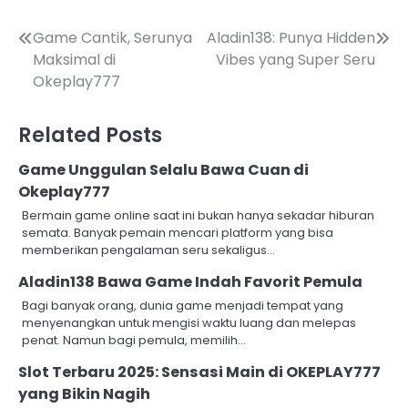
Post
Game Cantik, Serunya
Aladin138: Punya Hidden
Maksimal di
Vibes yang Super Seru
navigation
Okeplay777
Related Posts
Game Unggulan Selalu Bawa Cuan di
Okeplay777
Bermain game online saat ini bukan hanya sekadar hiburan
semata. Banyak pemain mencari platform yang bisa
memberikan pengalaman seru sekaligus…
Aladin138 Bawa Game Indah Favorit Pemula
Bagi banyak orang, dunia game menjadi tempat yang
menyenangkan untuk mengisi waktu luang dan melepas
penat. Namun bagi pemula, memilih…
Slot Terbaru 2025: Sensasi Main di OKEPLAY777
yang Bikin Nagih