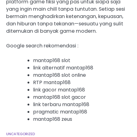
platform game fiksi yang pas untuk siapa saja
yang ingin main chill tanpa tuntutan. Setiap sesi
bermain menghadirkan ketenangan, kepuasan,
dan hiburan tanpa tekanan—sesuatu yang sulit
ditemukan di banyak game modern.
Google search rekomendasi :
mantap168 slot
link alternatif mantap168
mantap168 slot online
RTP mantap168
link gacor mantap168
mantap168 slot gacor
link terbaru mantap168
pragmatic mantap168
mantap168 zeus
UNCATEGORIZED