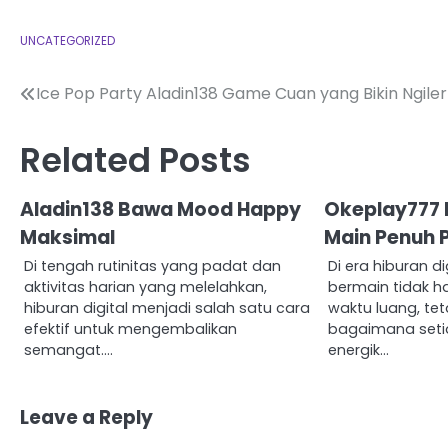
UNCATEGORIZED
Post
Ice Pop Party Aladin138 Game Cuan yang Bikin Ngiler
navigation
Related Posts
Aladin138 Bawa Mood Happy
Okeplay777 B
Maksimal
Main Penuh 
Di tengah rutinitas yang padat dan
Di era hiburan d
aktivitas harian yang melelahkan,
bermain tidak h
hiburan digital menjadi salah satu cara
waktu luang, tet
efektif untuk mengembalikan
bagaimana setia
semangat.…
energik…
Leave a Reply