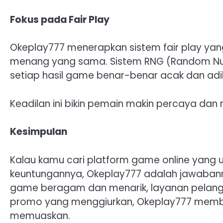
Fokus pada Fair Play
Okeplay777 menerapkan sistem fair play y
menang yang sama. Sistem RNG (Random Nu
setiap hasil game benar-benar acak dan adil.
Keadilan ini bikin pemain makin percaya dan
Kesimpulan
Kalau kamu cari platform game online yang 
keuntungannya, Okeplay777 adalah jawabann
game beragam dan menarik, layanan pelangg
promo yang menggiurkan, Okeplay777 memb
memuaskan.