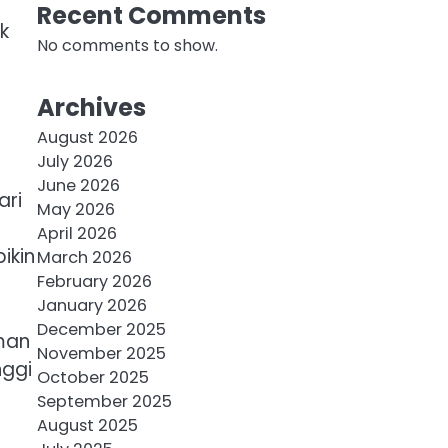
Recent Comments
k
No comments to show.
Archives
August 2026
July 2026
June 2026
ari
May 2026
April 2026
ikin
March 2026
February 2026
January 2026
December 2025
man
November 2025
nggi
October 2025
September 2025
August 2025