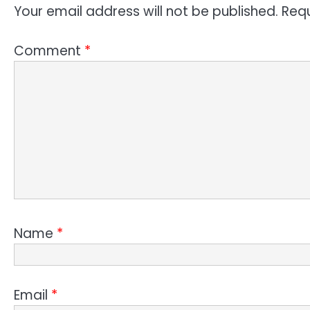
Your email address will not be published.
Requ
Comment
*
Name
*
Email
*