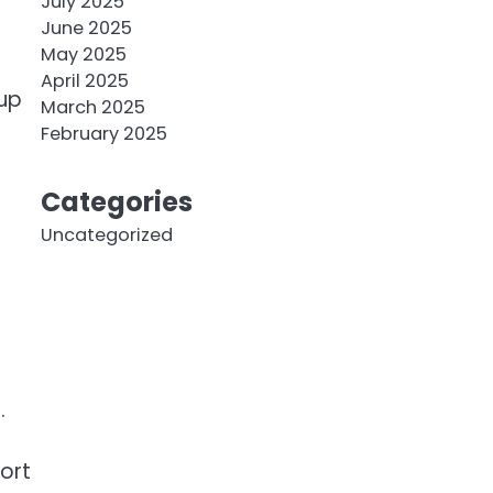
July 2025
June 2025
May 2025
April 2025
kup
March 2025
February 2025
Categories
Uncategorized
.
ort