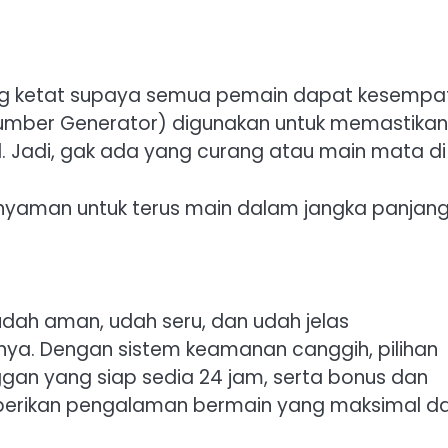
ang ketat supaya semua pemain dapat kesempa
mber Generator) digunakan untuk memastikan
 Jadi, gak ada yang curang atau main mata di s
 nyaman untuk terus main dalam jangka panjang
udah aman, udah seru, dan udah jelas
ya. Dengan sistem keamanan canggih, pilihan
an yang siap sedia 24 jam, serta bonus dan
erikan pengalaman bermain yang maksimal d