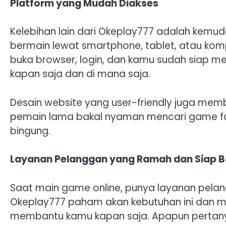
Platform yang Mudah Diakses
Kelebihan lain dari Okeplay777 adalah kemu
bermain lewat smartphone, tablet, atau komp
buka browser, login, dan kamu sudah siap m
kapan saja dan di mana saja.
Desain website yang user-friendly juga mem
pemain lama bakal nyaman mencari game fa
bingung.
Layanan Pelanggan yang Ramah dan Siap 
Saat main game online, punya layanan pelan
Okeplay777 paham akan kebutuhan ini dan m
membantu kamu kapan saja. Apapun pertany