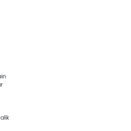
in
r
alik