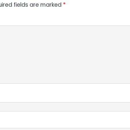
ired fields are marked
*