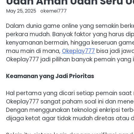
Udah Aman Udah Seru U
May 25, 2025
okemei777
Dalam dunia game online yang semakin berk
perkara mudah. Banyak faktor yang harus di
kenyamanan bermain, hingga keseruan game 
mau main di mana,
Okeplay777
bisa jadi jaw
Okeplay777 jadi pilihan banyak pemain yang
Keamanan yang Jadi Prioritas
Hal pertama yang dicari setiap pemain saat
Okeplay777 sangat paham soal ini dan men
Dengan menggunakan teknologi enkripsi terb
dijaga ketat agar tidak mudah diretas atau 