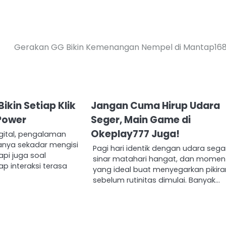
Gerakan GG Bikin Kemenangan Nempel di Mantap16
ikin Setiap Klik
Jangan Cuma Hirup Udara
Power
Seger, Main Game di
Okeplay777 Juga!
igital, pengalaman
anya sekadar mengisi
Pagi hari identik dengan udara sega
api juga soal
sinar matahari hangat, dan momen
p interaksi terasa
yang ideal buat menyegarkan pikira
sebelum rutinitas dimulai. Banyak…