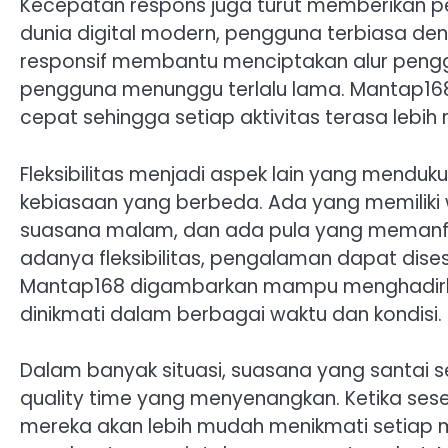
Kecepatan respons juga turut memberikan p
dunia digital modern, pengguna terbiasa den
responsif membantu menciptakan alur pengg
pengguna menunggu terlalu lama. Mantap1
cepat sehingga setiap aktivitas terasa lebih
Fleksibilitas menjadi aspek lain yang menduku
kebiasaan yang berbeda. Ada yang memiliki w
suasana malam, dan ada pula yang memanfaa
adanya fleksibilitas, pengalaman dapat dis
Mantap168 digambarkan mampu menghadirk
dinikmati dalam berbagai waktu dan kondisi.
Dalam banyak situasi, suasana yang santai s
quality time yang menyenangkan. Ketika ses
mereka akan lebih mudah menikmati setiap 