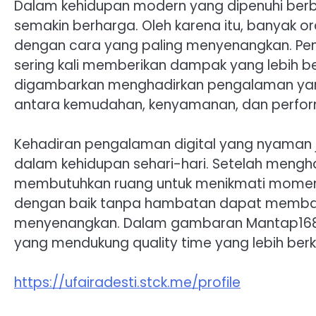
Dalam kehidupan modern yang dipenuhi berba
semakin berharga. Oleh karena itu, banyak
dengan cara yang paling menyenangkan. Pe
sering kali memberikan dampak yang lebih be
digambarkan menghadirkan pengalaman yang
antara kemudahan, kenyamanan, dan perfor
Kehadiran pengalaman digital yang nyama
dalam kehidupan sehari-hari. Setelah mengha
membutuhkan ruang untuk menikmati momen 
dengan baik tanpa hambatan dapat memban
menyenangkan. Dalam gambaran Mantap168, k
yang mendukung quality time yang lebih berku
https://ufairadesti.stck.me/profile