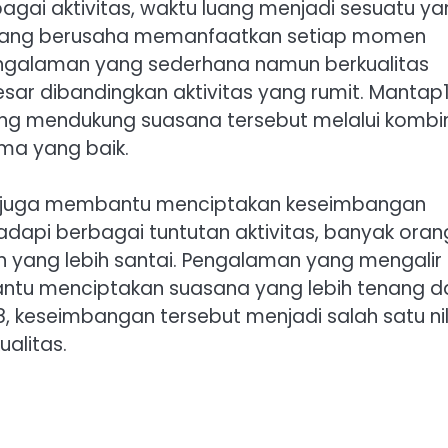
gai aktivitas, waktu luang menjadi sesuatu ya
 orang berusaha memanfaatkan setiap momen
ngalaman yang sederhana namun berkualitas
sar dibandingkan aktivitas yang rumit. Mantap
 mendukung suasana tersebut melalui kombi
ma yang baik.
n juga membantu menciptakan keseimbangan
dapi berbagai tuntutan aktivitas, banyak oran
yang lebih santai. Pengalaman yang mengalir
tu menciptakan suasana yang lebih tenang d
eseimbangan tersebut menjadi salah satu nil
alitas.