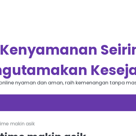
enyamanan Seiring
ngutamakan Kesej
 online nyaman dan aman, raih kemenangan tanpa mas
time makin asik