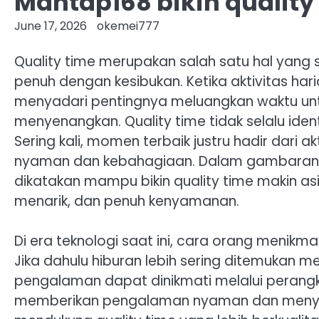
Mantap168 bikin quality
June 17, 2026
okemei777
Quality time merupakan salah satu hal yang
penuh dengan kesibukan. Ketika aktivitas har
menyadari pentingnya meluangkan waktu unt
menyenangkan. Quality time tidak selalu ide
Sering kali, momen terbaik justru hadir dar
nyaman dan kebahagiaan. Dalam gambaran 
dikatakan mampu bikin quality time makin as
menarik, dan penuh kenyamanan.
Di era teknologi saat ini, cara orang menik
Jika dahulu hiburan lebih sering ditemukan mela
pengalaman dapat dinikmati melalui perangk
memberikan pengalaman nyaman dan menye