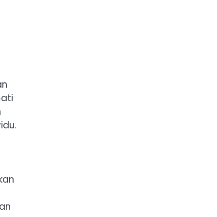
an
ati
n
idu.
kan
gan