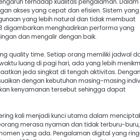
engaruh terhadap kualitas pengalaman. Dalam
gan akses yang cepat dan efisien. Sistem yang
unaan yang lebih natural dan tidak membuat
68 digambarkan menghadirkan performa yang
 ringan dan mengalir dengan baik.
ng quality time. Setiap orang memiliki jadwal d
aktu luang di pagi hari, ada yang lebih menikm
tkan jeda singkat di tengah aktivitas. Denga
esuaikan dengan kebutuhan masing-masing indiv
an kenyamanan tersebut sehingga dapat
ering kali menjadi kunci utama dalam mencipta
eorang merasa nyaman dan tidak terburu-buru,
momen yang ada. Pengalaman digital yang rin