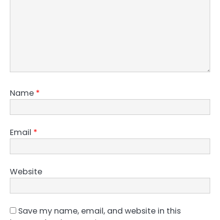
Name
*
Email
*
Website
Save my name, email, and website in this