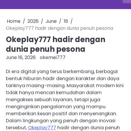
Home
2026
June
16
Okeplay777 hadir dengan dunia penuh pesona
Okeplay777 hadir dengan
dunia penuh pesona
June 16, 2026
okemei777
Di era digital yang terus berkembang, berbagai
bentuk hiburan hadir dengan karakter dan daya
tariknya masing-masing. Masyarakat modern kini
tidak hanya mencari kemudahan dalam
mengakses sebuah layanan, tetapi juga
menginginkan pengalaman yang mampu
memberikan kesan positif dan menyenangkan.
Dalam lingkungan yang penuh dengan inovasi
tersebut,
Okeplay777
hadir dengan dunia penuh