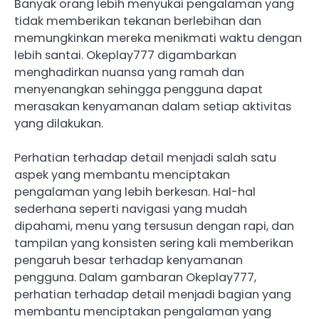
Banyak orang lebih menyukai pengalaman yang
tidak memberikan tekanan berlebihan dan
memungkinkan mereka menikmati waktu dengan
lebih santai. Okeplay777 digambarkan
menghadirkan nuansa yang ramah dan
menyenangkan sehingga pengguna dapat
merasakan kenyamanan dalam setiap aktivitas
yang dilakukan.
Perhatian terhadap detail menjadi salah satu
aspek yang membantu menciptakan
pengalaman yang lebih berkesan. Hal-hal
sederhana seperti navigasi yang mudah
dipahami, menu yang tersusun dengan rapi, dan
tampilan yang konsisten sering kali memberikan
pengaruh besar terhadap kenyamanan
pengguna. Dalam gambaran Okeplay777,
perhatian terhadap detail menjadi bagian yang
membantu menciptakan pengalaman yang