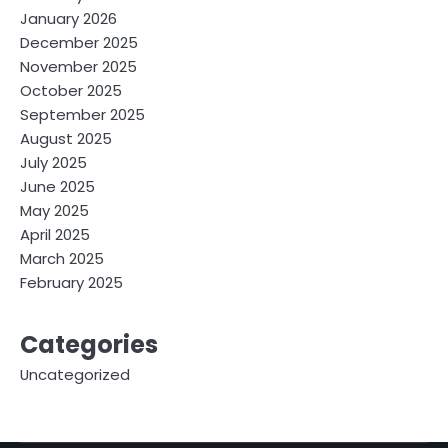
January 2026
December 2025
November 2025
October 2025
September 2025
August 2025
July 2025
June 2025
May 2025
April 2025
March 2025
February 2025
Categories
Uncategorized