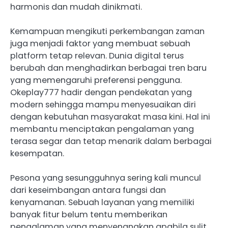
harmonis dan mudah dinikmati.
Kemampuan mengikuti perkembangan zaman
juga menjadi faktor yang membuat sebuah
platform tetap relevan. Dunia digital terus
berubah dan menghadirkan berbagai tren baru
yang memengaruhi preferensi pengguna.
Okeplay777 hadir dengan pendekatan yang
modern sehingga mampu menyesuaikan diri
dengan kebutuhan masyarakat masa kini. Hal ini
membantu menciptakan pengalaman yang
terasa segar dan tetap menarik dalam berbagai
kesempatan.
Pesona yang sesungguhnya sering kali muncul
dari keseimbangan antara fungsi dan
kenyamanan. Sebuah layanan yang memiliki
banyak fitur belum tentu memberikan
pengalaman yang menyenangkan apabila sulit