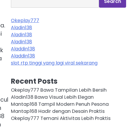
Search
Okeplay777
a.
Aladin138
i
Aladin138
Aladin138
Aladdin138
ak
Aladdin138
a
slot rtp tinggi yang lagi viral sekarang
Recent Posts
Okeplay777 Bawa Tampilan Lebih Bersih
Aladin138 Bawa Visual Lebih Elegan
cul
Mantap168 Tampil Modern Penuh Pesona
n
Mantap168 Hadir dengan Desain Praktis
38
Okeplay777 Temani Aktivitas Lebih Praktis
n