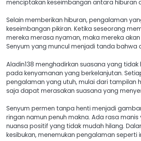
menciptakan keseimbangan antara hiburan
Selain memberikan hiburan, pengalaman y
keseimbangan pikiran. Ketika seseorang mem
mereka merasa nyaman, maka mereka akan leb
Senyum yang muncul menjadi tanda bahwa a
Aladin138 menghadirkan suasana yang tidak 
pada kenyamanan yang berkelanjutan. Setia
pengalaman yang utuh, mulai dari tampilan hi
saja dapat merasakan suasana yang menye
Senyum permen tanpa henti menjadi gambar
ringan namun penuh makna. Ada rasa manis 
nuansa positif yang tidak mudah hilang. Da
kesibukan, menemukan pengalaman seperti in