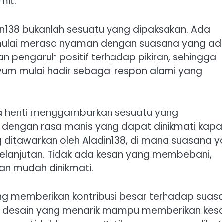
mit.
n138 bukanlah sesuatu yang dipaksakan. Ada
g mulai merasa nyaman dengan suasana yang ad
pengaruh positif terhadap pikiran, sehingga
nyum mulai hadir sebagai respon alami yang
 henti menggambarkan sesuatu yang
k dengan rasa manis yang dapat dinikmati kap
g ditawarkan oleh Aladin138, di mana suasana 
lanjutan. Tidak ada kesan yang membebani,
an mudah dinikmati.
ang memberikan kontribusi besar terhadap suas
n desain yang menarik mampu memberikan kes