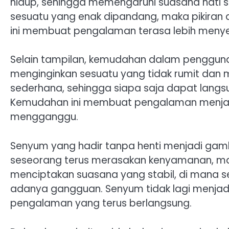
hidup, sehingga memengaruhi suasana hati se
sesuatu yang enak dipandang, maka pikiran a
ini membuat pengalaman terasa lebih menye
Selain tampilan, kemudahan dalam penggunaa
menginginkan sesuatu yang tidak rumit dan 
sederhana, sehingga siapa saja dapat langs
Kemudahan ini membuat pengalaman menjadi
mengganggu.
Senyum yang hadir tanpa henti menjadi gamb
seseorang terus merasakan kenyamanan, maka
menciptakan suasana yang stabil, di mana
adanya gangguan. Senyum tidak lagi menjadi 
pengalaman yang terus berlangsung.