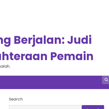
 Berjalan: Judi
ahteraan Pemain
alah.
Search