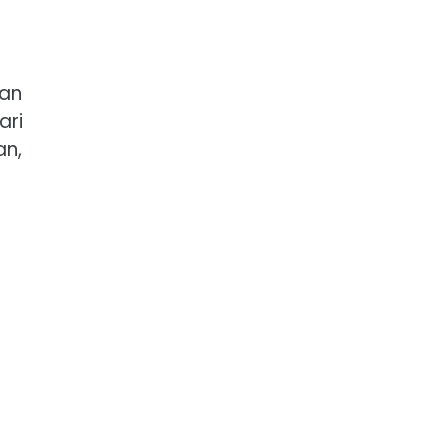
man
ari
an,