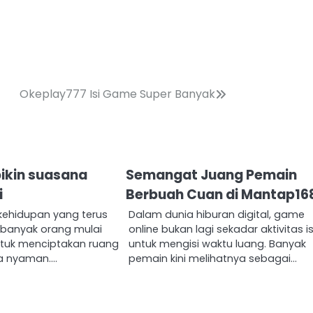
Okeplay777 Isi Game Super Banyak
ikin suasana
Semangat Juang Pemain
i
Berbuah Cuan di Mantap16
 kehidupan yang terus
Dalam dunia hiburan digital, game
 banyak orang mulai
online bukan lagi sekadar aktivitas 
ntuk menciptakan ruang
untuk mengisi waktu luang. Banyak
sa nyaman.…
pemain kini melihatnya sebagai…