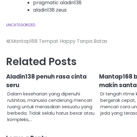
pragmatic aladin138
aladin138 zeus
UNCATEGORIZED
Post
Mantap168 Tempat Happy Tanpa Batas
navigation
Related Posts
Aladin138 penuh rasa cinta
Mantap168 b
seru
makin santa
Dalam keseharian yang dipenuhi
Di tengah ritme
rutinitas, manusia cenderung mencari
bergerak cepat,
ruang untuk merasakan sesuatu yang
mencari cara u
berbeda. Tidak selalu harus besar atau
jeda yang tera
kompleks,…