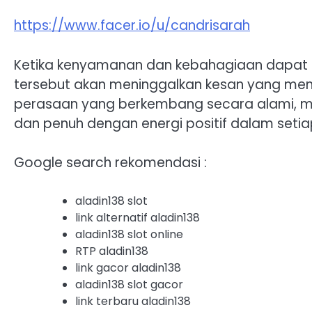
https://www.facer.io/u/candrisarah
Ketika kenyamanan dan kebahagiaan dapat
tersebut akan meninggalkan kesan yang men
perasaan yang berkembang secara alami, m
dan penuh dengan energi positif dalam setia
Google search rekomendasi :
aladin138 slot
link alternatif aladin138
aladin138 slot online
RTP aladin138
link gacor aladin138
aladin138 slot gacor
link terbaru aladin138