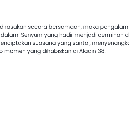
 dirasakan secara bersamaan, maka pengala
dalam. Senyum yang hadir menjadi cerminan d
enciptakan suasana yang santai, menyenangk
p momen yang dihabiskan di Aladin138.