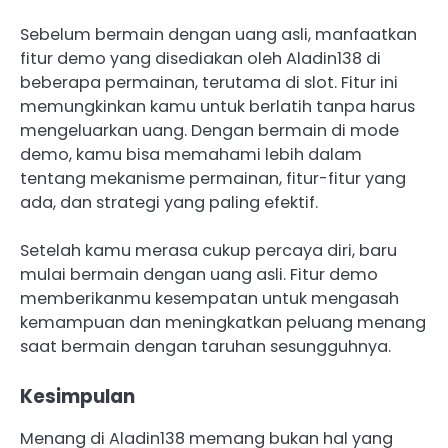
Sebelum bermain dengan uang asli, manfaatkan
fitur demo yang disediakan oleh Aladin138 di
beberapa permainan, terutama di slot. Fitur ini
memungkinkan kamu untuk berlatih tanpa harus
mengeluarkan uang. Dengan bermain di mode
demo, kamu bisa memahami lebih dalam
tentang mekanisme permainan, fitur-fitur yang
ada, dan strategi yang paling efektif.
Setelah kamu merasa cukup percaya diri, baru
mulai bermain dengan uang asli. Fitur demo
memberikanmu kesempatan untuk mengasah
kemampuan dan meningkatkan peluang menang
saat bermain dengan taruhan sesungguhnya.
Kesimpulan
Menang di Aladin138 memang bukan hal yang