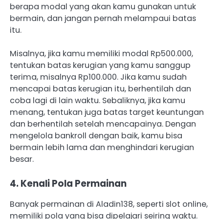
berapa modal yang akan kamu gunakan untuk
bermain, dan jangan pernah melampaui batas
itu.
Misalnya, jika kamu memiliki modal Rp500.000,
tentukan batas kerugian yang kamu sanggup
terima, misalnya Rp100.000. Jika kamu sudah
mencapai batas kerugian itu, berhentilah dan
coba lagi di lain waktu. Sebaliknya, jika kamu
menang, tentukan juga batas target keuntungan
dan berhentilah setelah mencapainya. Dengan
mengelola bankroll dengan baik, kamu bisa
bermain lebih lama dan menghindari kerugian
besar.
4. Kenali Pola Permainan
Banyak permainan di Aladin138, seperti slot online,
memiliki pola yang bisa dipelajari seiring waktu.