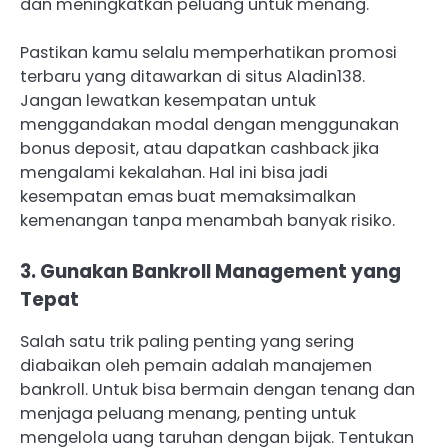
dan meningkatkan peluang untuk menang.
Pastikan kamu selalu memperhatikan promosi
terbaru yang ditawarkan di situs Aladin138.
Jangan lewatkan kesempatan untuk
menggandakan modal dengan menggunakan
bonus deposit, atau dapatkan cashback jika
mengalami kekalahan. Hal ini bisa jadi
kesempatan emas buat memaksimalkan
kemenangan tanpa menambah banyak risiko.
3. Gunakan Bankroll Management yang
Tepat
Salah satu trik paling penting yang sering
diabaikan oleh pemain adalah manajemen
bankroll. Untuk bisa bermain dengan tenang dan
menjaga peluang menang, penting untuk
mengelola uang taruhan dengan bijak. Tentukan