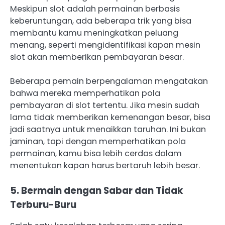
Meskipun slot adalah permainan berbasis
keberuntungan, ada beberapa trik yang bisa
membantu kamu meningkatkan peluang
menang, seperti mengidentifikasi kapan mesin
slot akan memberikan pembayaran besar.
Beberapa pemain berpengalaman mengatakan
bahwa mereka memperhatikan pola
pembayaran di slot tertentu. Jika mesin sudah
lama tidak memberikan kemenangan besar, bisa
jadi saatnya untuk menaikkan taruhan. Ini bukan
jaminan, tapi dengan memperhatikan pola
permainan, kamu bisa lebih cerdas dalam
menentukan kapan harus bertaruh lebih besar.
5. Bermain dengan Sabar dan Tidak
Terburu-Buru