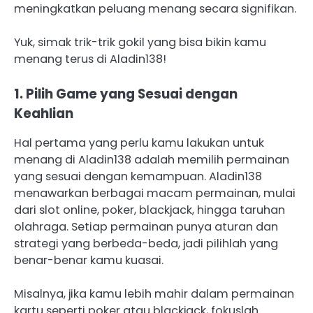
meningkatkan peluang menang secara signifikan.
Yuk, simak trik-trik gokil yang bisa bikin kamu
menang terus di Aladin138!
1. Pilih Game yang Sesuai dengan
Keahlian
Hal pertama yang perlu kamu lakukan untuk
menang di Aladin138 adalah memilih permainan
yang sesuai dengan kemampuan. Aladin138
menawarkan berbagai macam permainan, mulai
dari slot online, poker, blackjack, hingga taruhan
olahraga. Setiap permainan punya aturan dan
strategi yang berbeda-beda, jadi pilihlah yang
benar-benar kamu kuasai.
Misalnya, jika kamu lebih mahir dalam permainan
kartu seperti poker atau blackjack, fokuslah