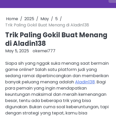
Home
2025
May
5
Trik Paling Gokil Buat Menang di Aladin138
Trik Paling Gokil Buat Menang
di Aladin138
May 5, 2025
okemei777
Siapa sih yang nggak suka menang saat bermain
game online? Salah satu platform judi yang
sedang ramai diperbincangkan dan memberikan
banyak peluang menang adalah
Aladin138
. Bagi
para pemain yang ingin mendapatkan
keuntungan maksimal dan meraih kemenangan
besar, tentu ada beberapa trik yang bisa
digunakan. Bukan cuma soal keberuntungan, tapi
dengan strategi yang tepat, kamu bisa