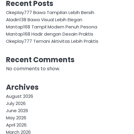
Recent Posts
Okeplay777 Bawa Tampilan Lebih Bersih
Aladin138 Bawa Visual Lebih Elegan
Mantap168 Tampil Modern Penuh Pesona
Mantap168 Hadir dengan Desain Praktis
Okeplay777 Temani Aktivitas Lebih Praktis
Recent Comments
No comments to show.
Archives
August 2026
July 2026
June 2026
May 2026
April 2026
March 2026