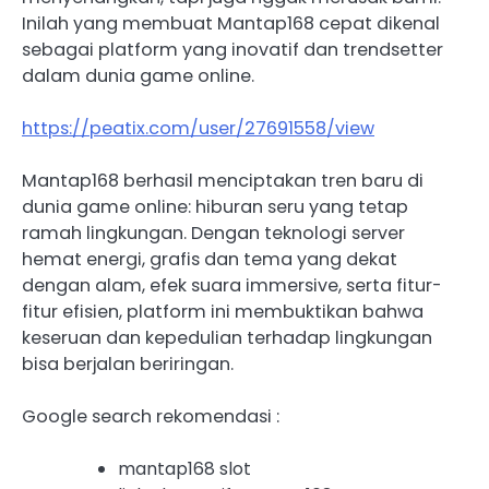
Inilah yang membuat Mantap168 cepat dikenal
sebagai platform yang inovatif dan trendsetter
dalam dunia game online.
https://peatix.com/user/27691558/view
Mantap168 berhasil menciptakan tren baru di
dunia game online: hiburan seru yang tetap
ramah lingkungan. Dengan teknologi server
hemat energi, grafis dan tema yang dekat
dengan alam, efek suara immersive, serta fitur-
fitur efisien, platform ini membuktikan bahwa
keseruan dan kepedulian terhadap lingkungan
bisa berjalan beriringan.
Google search rekomendasi :
mantap168 slot