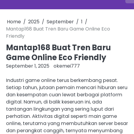
Home
2025
September
1
Mantap168 Buat Tren Baru Game Online Eco
Friendly
Mantap168 Buat Tren Baru
Game Online Eco Friendly
September 1, 2025
okemei777
Industri game online terus berkembang pesat.
Setiap tahun, jutaan pemain mencari hiburan seru
dan kesempatan cuan lewat berbagai platform
digital. Namun, di balik keseruan ini, ada
tantangan lingkungan yang sering luput dari
perhatian. Aktivitas digital seperti main game
online, terutama yang membutuhkan server besar
dan perangkat canggih, ternyata menyumbang