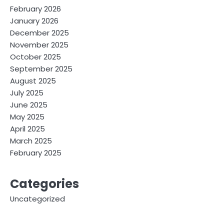
February 2026
January 2026
December 2025
November 2025
October 2025
September 2025
August 2025
July 2025
June 2025
May 2025
April 2025
March 2025
February 2025
Categories
Uncategorized