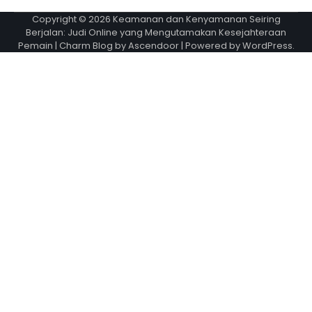
Copyright © 2026
Keamanan dan Kenyamanan Seiring
Berjalan: Judi Online yang Mengutamakan Kesejahteraan
Pemain
| Charm Blog by
Ascendoor
| Powered by
WordPress
.