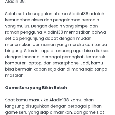
Aladin138.
Salah satu keunggulan utama Aladin138 adalah
kemudahan akses dan pengalaman bermain
yang mulus. Dengan desain yang simpel dan
ramah pengguna, Aladin138 memastikan bahwa
setiap pengunjung dapat dengan mudah
menemukan permainan yang mereka cari tanpa
bingung. Situs ini juga dirancang agar bisa diakses
dengan lancar di berbagai perangkat, termasuk
komputer, laptop, dan smartphone. Jadi, kamu
bisa bermain kapan saja dan di mana saja tanpa
masalah.
Game Seru yang Bikin Betah
Saat kamu masuk ke Aladin138, kamu akan
langsung disuguhkan dengan berbagai pilihan
game seru yang siap dimainkan. Dari game slot