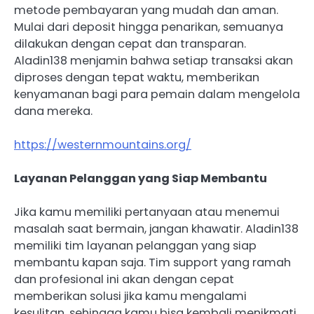
metode pembayaran yang mudah dan aman.
Mulai dari deposit hingga penarikan, semuanya
dilakukan dengan cepat dan transparan.
Aladin138 menjamin bahwa setiap transaksi akan
diproses dengan tepat waktu, memberikan
kenyamanan bagi para pemain dalam mengelola
dana mereka.
https://westernmountains.org/
Layanan Pelanggan yang Siap Membantu
Jika kamu memiliki pertanyaan atau menemui
masalah saat bermain, jangan khawatir. Aladin138
memiliki tim layanan pelanggan yang siap
membantu kapan saja. Tim support yang ramah
dan profesional ini akan dengan cepat
memberikan solusi jika kamu mengalami
kesulitan, sehingga kamu bisa kembali menikmati