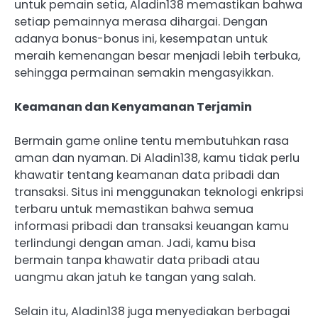
untuk pemain setia, Aladin138 memastikan bahwa
setiap pemainnya merasa dihargai. Dengan
adanya bonus-bonus ini, kesempatan untuk
meraih kemenangan besar menjadi lebih terbuka,
sehingga permainan semakin mengasyikkan.
Keamanan dan Kenyamanan Terjamin
Bermain game online tentu membutuhkan rasa
aman dan nyaman. Di Aladin138, kamu tidak perlu
khawatir tentang keamanan data pribadi dan
transaksi. Situs ini menggunakan teknologi enkripsi
terbaru untuk memastikan bahwa semua
informasi pribadi dan transaksi keuangan kamu
terlindungi dengan aman. Jadi, kamu bisa
bermain tanpa khawatir data pribadi atau
uangmu akan jatuh ke tangan yang salah.
Selain itu, Aladin138 juga menyediakan berbagai