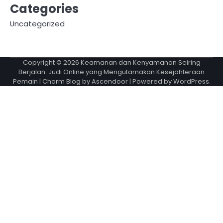
Categories
Uncategorized
Copyright © 2026
Keamanan dan Kenyamanan Seiring
Berjalan: Judi Online yang Mengutamakan Kesejahteraan
Pemain
| Charm Blog by
Ascendoor
| Powered by
WordPress
.