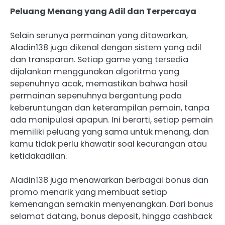
Peluang Menang yang Adil dan Terpercaya
Selain serunya permainan yang ditawarkan,
Aladin138 juga dikenal dengan sistem yang adil
dan transparan. Setiap game yang tersedia
dijalankan menggunakan algoritma yang
sepenuhnya acak, memastikan bahwa hasil
permainan sepenuhnya bergantung pada
keberuntungan dan keterampilan pemain, tanpa
ada manipulasi apapun. Ini berarti, setiap pemain
memiliki peluang yang sama untuk menang, dan
kamu tidak perlu khawatir soal kecurangan atau
ketidakadilan.
Aladin138 juga menawarkan berbagai bonus dan
promo menarik yang membuat setiap
kemenangan semakin menyenangkan. Dari bonus
selamat datang, bonus deposit, hingga cashback