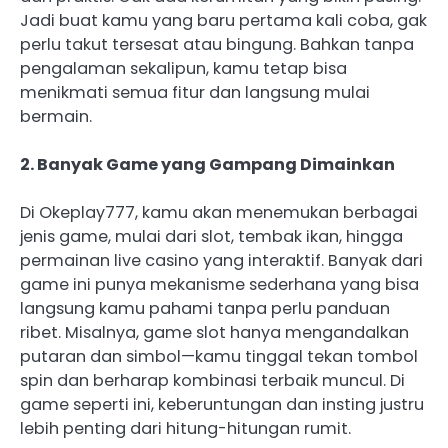
Jadi buat kamu yang baru pertama kali coba, gak
perlu takut tersesat atau bingung. Bahkan tanpa
pengalaman sekalipun, kamu tetap bisa
menikmati semua fitur dan langsung mulai
bermain.
2. Banyak Game yang Gampang Dimainkan
Di Okeplay777, kamu akan menemukan berbagai
jenis game, mulai dari slot, tembak ikan, hingga
permainan live casino yang interaktif. Banyak dari
game ini punya mekanisme sederhana yang bisa
langsung kamu pahami tanpa perlu panduan
ribet. Misalnya, game slot hanya mengandalkan
putaran dan simbol—kamu tinggal tekan tombol
spin dan berharap kombinasi terbaik muncul. Di
game seperti ini, keberuntungan dan insting justru
lebih penting dari hitung-hitungan rumit.