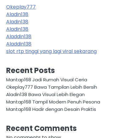
Okeplay777
Aladin138
Aladin138
Aladin138
Aladdin138
Aladdin138
slot rtp tinggi yang lagi viral sekarang
Recent Posts
Mantap168 Jadi Rumah Visual Ceria
Okeplay777 Bawa Tampilan Lebih Bersih
Aladin138 Bawa Visual Lebih Elegan
Mantap168 Tampil Modern Penuh Pesona
Mantap168 Hadir dengan Desain Praktis
Recent Comments
No comments to show.