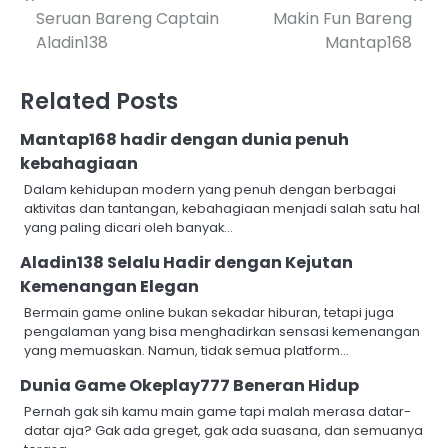
Seruan Bareng Captain
Makin Fun Bareng
navigation
Aladin138
Mantap168
Related Posts
Mantap168 hadir dengan dunia penuh
kebahagiaan
Dalam kehidupan modern yang penuh dengan berbagai
aktivitas dan tantangan, kebahagiaan menjadi salah satu hal
yang paling dicari oleh banyak…
Aladin138 Selalu Hadir dengan Kejutan
Kemenangan Elegan
Bermain game online bukan sekadar hiburan, tetapi juga
pengalaman yang bisa menghadirkan sensasi kemenangan
yang memuaskan. Namun, tidak semua platform…
Dunia Game Okeplay777 Beneran Hidup
Pernah gak sih kamu main game tapi malah merasa datar-
datar aja? Gak ada greget, gak ada suasana, dan semuanya