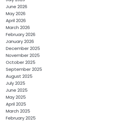
June 2026
May 2026
April 2026
March 2026
February 2026
January 2026
December 2025
November 2025
October 2025
September 2025
August 2025
July 2025
June 2025
May 2025
April 2025
March 2025
February 2025