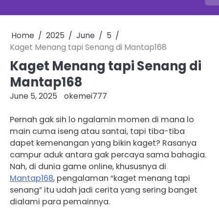
Home
2025
June
5
Kaget Menang tapi Senang di Mantap168
Kaget Menang tapi Senang di
Mantap168
June 5, 2025
okemei777
Pernah gak sih lo ngalamin momen di mana lo
main cuma iseng atau santai, tapi tiba-tiba
dapet kemenangan yang bikin kaget? Rasanya
campur aduk antara gak percaya sama bahagia.
Nah, di dunia game online, khususnya di
Mantap168
, pengalaman “kaget menang tapi
senang” itu udah jadi cerita yang sering banget
dialami para pemainnya.