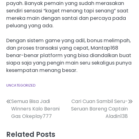
payah. Banyak pemain yang sudah merasakan
sendiri sensasi “kaget menang tapi senang” saat
mereka main dengan santai dan percaya pada
peluang yang ada.
Dengan sistem game yang adil, bonus melimpah,
dan proses transaksi yang cepat, Mantap168
benar-benar platform yang bisa diandalkan buat
siapa saja yang pengin main seru sekaligus punya
kesempatan menang besar.
UNCATEGORIZED
Post
Semua Bisa Jadi
Cari Cuan Sambil Seru-
Winners Kalo Berani
Seruan Bareng Captain
navigation
Gas Okeplay777
Aladin138
Related Posts