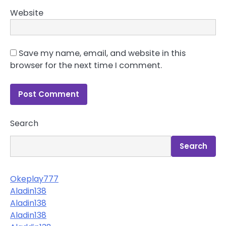
Website
Save my name, email, and website in this
browser for the next time I comment.
Search
Search
Okeplay777
Aladin138
Aladin138
Aladin138