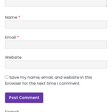
Name
*
Email
*
Website
Save my name, email, and website in this
browser for the next time I comment.
Search