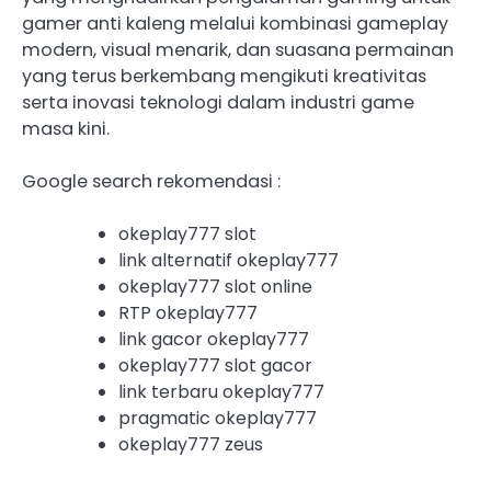
gamer anti kaleng melalui kombinasi gameplay
modern, visual menarik, dan suasana permainan
yang terus berkembang mengikuti kreativitas
serta inovasi teknologi dalam industri game
masa kini.
Google search rekomendasi :
okeplay777 slot
link alternatif okeplay777
okeplay777 slot online
RTP okeplay777
link gacor okeplay777
okeplay777 slot gacor
link terbaru okeplay777
pragmatic okeplay777
okeplay777 zeus