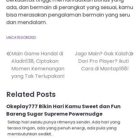
ada, dan bermain di perangkat yang sesuai, kamu
bisa merasakan pengalaman bermain yang seru
dan mendalam.
UNCATEGORIZED
Post
Main Game Handal di
Jago Main? Gak Kalah
Aladin138, Ciptakan
Dari Pro Player? Ikuti
navigation
Momen Kemenangan
Cara di Mantap168!
yang Tak Terlupakan!
Related Posts
Okeplay777 Bikin Hari Kamu Sweet dan Fun
Bareng Sugar Supreme Powernudge
Setiap hari selalu punya ritmenya sendiri. Ada hari yang
terasa ringan, ada yang penuh energi, ada pula yang
membutuhkan sedikit…