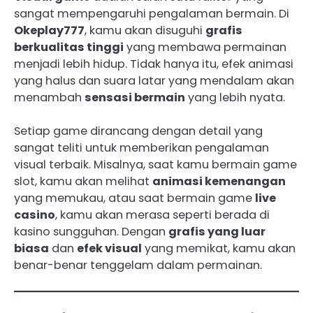
sangat mempengaruhi pengalaman bermain. Di
Okeplay777
, kamu akan disuguhi
grafis
berkualitas tinggi
yang membawa permainan
menjadi lebih hidup. Tidak hanya itu, efek animasi
yang halus dan suara latar yang mendalam akan
menambah
sensasi bermain
yang lebih nyata.
Setiap game dirancang dengan detail yang
sangat teliti untuk memberikan pengalaman
visual terbaik. Misalnya, saat kamu bermain game
slot, kamu akan melihat
animasi kemenangan
yang memukau, atau saat bermain game
live
casino
, kamu akan merasa seperti berada di
kasino sungguhan. Dengan
grafis yang luar
biasa
dan
efek visual
yang memikat, kamu akan
benar-benar tenggelam dalam permainan.