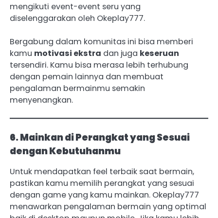
mengikuti event-event seru yang
diselenggarakan oleh Okeplay777.
Bergabung dalam komunitas ini bisa memberi
kamu
motivasi ekstra
dan juga
keseruan
tersendiri. Kamu bisa merasa lebih terhubung
dengan pemain lainnya dan membuat
pengalaman bermainmu semakin
menyenangkan.
6. Mainkan di Perangkat yang Sesuai
dengan Kebutuhanmu
Untuk mendapatkan feel terbaik saat bermain,
pastikan kamu memilih perangkat yang sesuai
dengan game yang kamu mainkan. Okeplay777
menawarkan pengalaman bermain yang optimal