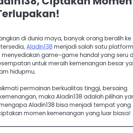
adin138, Ciptakan Momen
erlupakan!
ngkan di dunia maya, banyak orang beralih ke
 tersedia,
Aladin138
menjadi salah satu platfor
nya menyediakan game-game handal yang seru 
kesempatan untuk meraih kemenangan besar y
lam hidupmu.
kmati permainan berkualitas tinggi, bersaing
kemenangan, maka Aladin138 adalah pilihan ya
as mengapa Aladin138 bisa menjadi tempat yang
ciptakan momen kemenangan yang luar biasa!