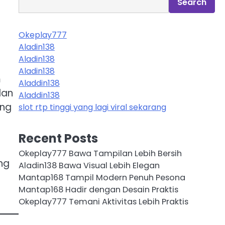
Search
Okeplay777
Aladin138
Aladin138
Aladin138
m
Aladdin138
dan
Aladdin138
ang
slot rtp tinggi yang lagi viral sekarang
Recent Posts
Okeplay777 Bawa Tampilan Lebih Bersih
ng
Aladin138 Bawa Visual Lebih Elegan
Mantap168 Tampil Modern Penuh Pesona
Mantap168 Hadir dengan Desain Praktis
Okeplay777 Temani Aktivitas Lebih Praktis