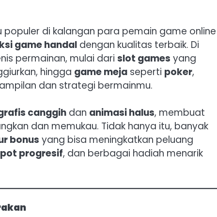
 populer di kalangan para pemain game online
ksi game handal
dengan kualitas terbaik. Di
nis permainan, mulai dari
slot games
yang
giurkan, hingga
game meja
seperti
poker
,
ampilan dan strategi bermainmu.
grafis canggih
dan
animasi halus
, membuat
ngkan dan memukau. Tidak hanya itu, banyak
tur bonus
yang bisa meningkatkan peluang
pot progresif
, dan berbagai hadiah menarik
rakan