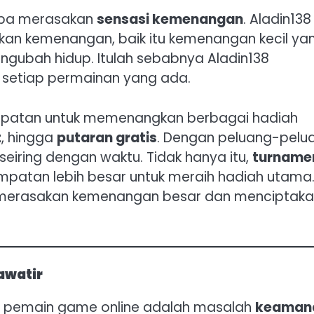
anpa merasakan
sensasi kemenangan
. Aladin138
n kemenangan, baik itu kemenangan kecil ya
gubah hidup. Itulah sebabnya Aladin138
 setiap permainan yang ada.
mpatan untuk memenangkan berbagai hadiah
t
, hingga
putaran gratis
. Dengan peluang-pelu
eiring dengan waktu. Tidak hanya itu,
turname
patan lebih besar untuk meraih hadiah utama. 
 merasakan kemenangan besar dan menciptak
awatir
leh pemain game online adalah masalah
keaman