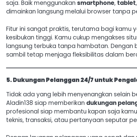
saja. Baik menggunakan
smartphone
,
tablet
dimainkan langsung melalui browser tanpa p
Fitur ini sangat praktis, terutama bagi kamu 
kesibukan tinggi. Kamu cukup mengakses situ
langsung terbuka tanpa hambatan. Dengan b
sambil tetap menjaga fleksibilitas dalam bera
5. Dukungan Pelanggan 24/7 untuk Peng
Tidak ada yang lebih menyenangkan selain 
Aladin138 siap memberikan
dukungan pelan
profesional siap membantu kapan saja kamu 
teknis, transaksi, atau pertanyaan seputar p