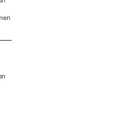
an
omen
an