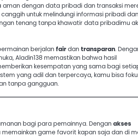
 aman dengan data pribadi dan transaksi mer
canggih untuk melindungi informasi pribadi da
 dengan tenang tanpa khawatir data pribadimu a
 permainan berjalan
fair
dan
transparan
. Denga
uka, Aladin138 memastikan bahwa hasil
, memberikan kesempatan yang sama bagi setia
tem yang adil dan terpercaya, kamu bisa foku
an tanpa gangguan.
yamanan bagi para pemainnya. Dengan
akses
a memainkan game favorit kapan saja dan di 