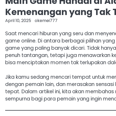
Main Game Handal di Al
Kemenangan yang Tak T
April 10, 2025
okemei777
Saat mencari hiburan yang seru dan menyena
game online. Di antara berbagai pilihan yang
game yang paling banyak dicari. Tidak ha
penuh tantangan, tetapi juga menawarkan 
bisa menciptakan momen tak terlupakan da
Jika kamu sedang mencari tempat untuk meni
dengan pemain lain, dan merasakan sensasi 
tepat. Dalam artikel ini, kita akan membah
sempurna bagi para pemain yang ingin men