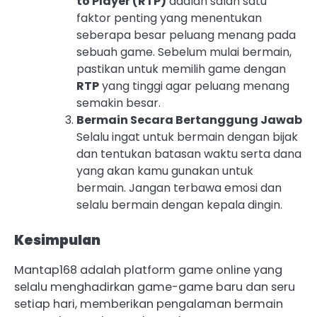
to Player (RTP)
adalah salah satu
faktor penting yang menentukan
seberapa besar peluang menang pada
sebuah game. Sebelum mulai bermain,
pastikan untuk memilih game dengan
RTP
yang tinggi agar peluang menang
semakin besar.
Bermain Secara Bertanggung Jawab
Selalu ingat untuk bermain dengan bijak
dan tentukan batasan waktu serta dana
yang akan kamu gunakan untuk
bermain. Jangan terbawa emosi dan
selalu bermain dengan kepala dingin.
Kesimpulan
Mantap168 adalah platform game online yang
selalu menghadirkan game-game baru dan seru
setiap hari, memberikan pengalaman bermain