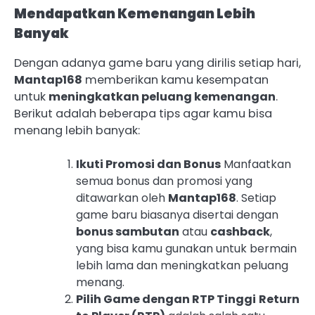
Mendapatkan Kemenangan Lebih
Banyak
Dengan adanya game baru yang dirilis setiap hari,
Mantap168
memberikan kamu kesempatan
untuk
meningkatkan peluang kemenangan
.
Berikut adalah beberapa tips agar kamu bisa
menang lebih banyak:
Ikuti Promosi dan Bonus
Manfaatkan
semua bonus dan promosi yang
ditawarkan oleh
Mantap168
. Setiap
game baru biasanya disertai dengan
bonus sambutan
atau
cashback
,
yang bisa kamu gunakan untuk bermain
lebih lama dan meningkatkan peluang
menang.
Pilih Game dengan RTP Tinggi
Return