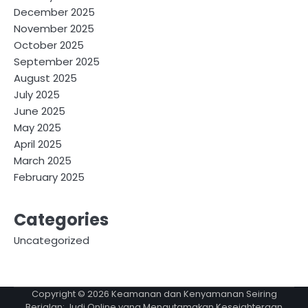
December 2025
November 2025
October 2025
September 2025
August 2025
July 2025
June 2025
May 2025
April 2025
March 2025
February 2025
Categories
Uncategorized
Copyright © 2026
Keamanan dan Kenyamanan Seiring
Berjalan: Judi Online yang Mengutamakan Kesejahteraan