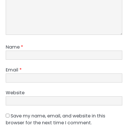
Name
*
Email
*
Website
Save my name, email, and website in this
browser for the next time I comment.