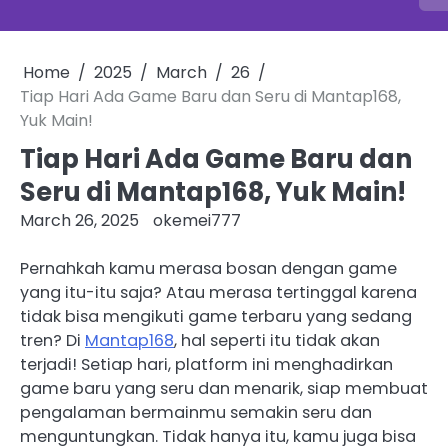
Home
2025
March
26
Tiap Hari Ada Game Baru dan Seru di Mantap168,
Yuk Main!
Tiap Hari Ada Game Baru dan
Seru di Mantap168, Yuk Main!
March 26, 2025
okemei777
Pernahkah kamu merasa bosan dengan game
yang itu-itu saja? Atau merasa tertinggal karena
tidak bisa mengikuti game terbaru yang sedang
tren? Di
Mantap168
, hal seperti itu tidak akan
terjadi! Setiap hari, platform ini menghadirkan
game baru yang seru dan menarik, siap membuat
pengalaman bermainmu semakin seru dan
menguntungkan. Tidak hanya itu, kamu juga bisa