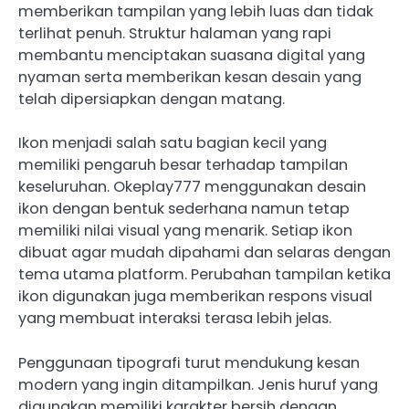
memberikan tampilan yang lebih luas dan tidak
terlihat penuh. Struktur halaman yang rapi
membantu menciptakan suasana digital yang
nyaman serta memberikan kesan desain yang
telah dipersiapkan dengan matang.
Ikon menjadi salah satu bagian kecil yang
memiliki pengaruh besar terhadap tampilan
keseluruhan. Okeplay777 menggunakan desain
ikon dengan bentuk sederhana namun tetap
memiliki nilai visual yang menarik. Setiap ikon
dibuat agar mudah dipahami dan selaras dengan
tema utama platform. Perubahan tampilan ketika
ikon digunakan juga memberikan respons visual
yang membuat interaksi terasa lebih jelas.
Penggunaan tipografi turut mendukung kesan
modern yang ingin ditampilkan. Jenis huruf yang
digunakan memiliki karakter bersih dengan