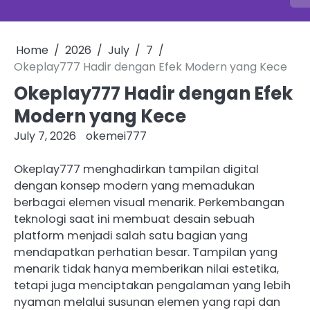
Home
2026
July
7
Okeplay777 Hadir dengan Efek Modern yang Kece
Okeplay777 Hadir dengan Efek
Modern yang Kece
July 7, 2026
okemei777
Okeplay777 menghadirkan tampilan digital
dengan konsep modern yang memadukan
berbagai elemen visual menarik. Perkembangan
teknologi saat ini membuat desain sebuah
platform menjadi salah satu bagian yang
mendapatkan perhatian besar. Tampilan yang
menarik tidak hanya memberikan nilai estetika,
tetapi juga menciptakan pengalaman yang lebih
nyaman melalui susunan elemen yang rapi dan