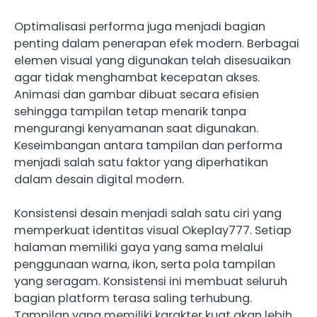
Optimalisasi performa juga menjadi bagian
penting dalam penerapan efek modern. Berbagai
elemen visual yang digunakan telah disesuaikan
agar tidak menghambat kecepatan akses.
Animasi dan gambar dibuat secara efisien
sehingga tampilan tetap menarik tanpa
mengurangi kenyamanan saat digunakan.
Keseimbangan antara tampilan dan performa
menjadi salah satu faktor yang diperhatikan
dalam desain digital modern.
Konsistensi desain menjadi salah satu ciri yang
memperkuat identitas visual Okeplay777. Setiap
halaman memiliki gaya yang sama melalui
penggunaan warna, ikon, serta pola tampilan
yang seragam. Konsistensi ini membuat seluruh
bagian platform terasa saling terhubung.
Tampilan yang memiliki karakter kuat akan lebih