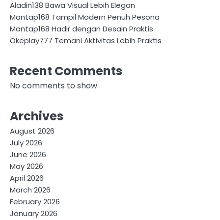
Aladin138 Bawa Visual Lebih Elegan
Mantap168 Tampil Modern Penuh Pesona
Mantap168 Hadir dengan Desain Praktis
Okeplay777 Temani Aktivitas Lebih Praktis
Recent Comments
No comments to show.
Archives
August 2026
July 2026
June 2026
May 2026
April 2026
March 2026
February 2026
January 2026