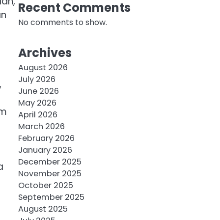
an,
Recent Comments
an
No comments to show.
Archives
August 2026
July 2026
,
June 2026
May 2026
am
April 2026
March 2026
February 2026
January 2026
December 2025
a
November 2025
October 2025
September 2025
August 2025