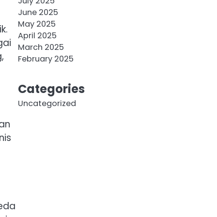
July 2025
June 2025
May 2025
k.
April 2025
gai
March 2025
,
February 2025
Categories
Uncategorized
an
nis
eda