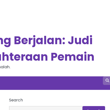
 Berjalan: Judi
ahteraan Pemain
alah.
Search