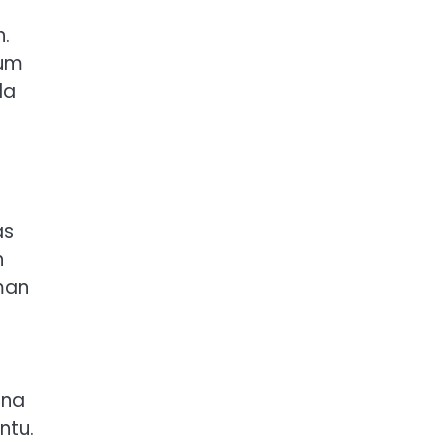
n.
lum
da
as
h
man
una
ntu.