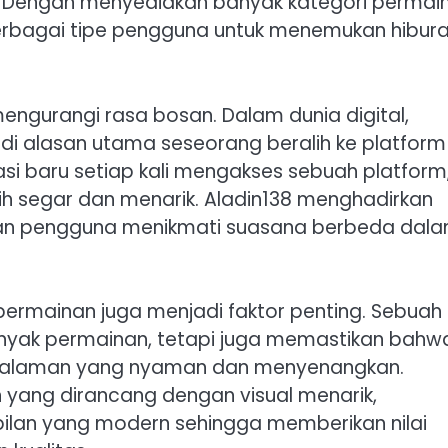
 Dengan menyediakan banyak kategori permain
rbagai tipe pengguna untuk menemukan hibur
ngurangi rasa bosan. Dalam dunia digital,
i alasan utama seseorang beralih ke platform
asi baru setiap kali mengakses sebuah platform
h segar dan menarik. Aladin138 menghadirkan
kan pengguna menikmati suasana berbeda dal
 permainan juga menjadi faktor penting. Sebuah
anyak permainan, tetapi juga memastikan bahw
alaman yang nyaman dan menyenangkan.
yang dirancang dengan visual menarik,
lan yang modern sehingga memberikan nilai