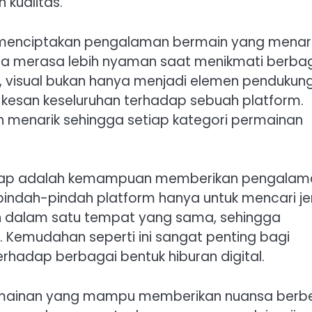
kualitas.
m menciptakan pengalaman bermain yang menari
 merasa lebih nyaman saat menikmati berba
n, visual bukan hanya menjadi elemen pendukung
kesan keseluruhan terhadap sebuah platform.
n menarik sehingga setiap kategori permainan
engkap adalah kemampuan memberikan pengalam
erpindah-pindah platform hanya untuk mencari je
n dalam satu tempat yang sama, sehingga
. Kemudahan seperti ini sangat penting bagi
hadap berbagai bentuk hiburan digital.
rmainan yang mampu memberikan nuansa berb