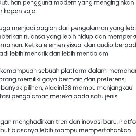
ri kebutuhan pengguna modern yang menginginkan
 kapan saja.
ga menjadi bagian dari pengalaman yang lebi
berikan nuansa yang lebih hidup dan memperk
rmainan. Ketika elemen visual dan audio berpa
di lebih menarik dan lebih mendalam.
kan kemampuan sebuah platform dalam memaha
rang memiliki gaya bermain dan preferensi
banyak pilihan, Aladin138 mampu menjangkau
asi pengalaman mereka pada satu jenis
engan menghadirkan tren dan inovasi baru. Platf
ebut biasanya lebih mampu mempertahankan