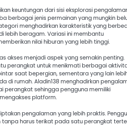
kan keuntungan dari sisi eksplorasi pengalama
ba berbagai jenis permainan yang mungkin be
ategori menghadirkan karakteristik yang berbe
 lebih beragam. Variasi ini membantu
berikan nilai hiburan yang lebih tinggi.
litas akses menjadi aspek yang semakin penting.
u perangkat untuk menikmati berbagai aktivit
intar saat bepergian, sementara yang lain lebi
a di rumah. Aladin138 menghadirkan pengala
ai perangkat sehingga pengguna memiliki
mengakses platform.
takan pengalaman yang lebih praktis. Pengg
tanpa harus terikat pada satu perangkat terte