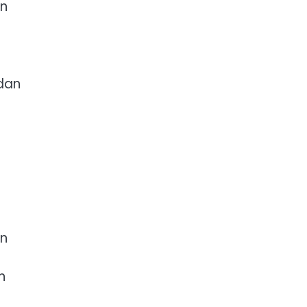
an
 dan
an
n