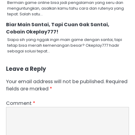
Bermain game online bisa jadi pengalaman yang seru dan
menguntungkan, asalkan kamu tahu cara dan rutenya yang
tepat. Salah satu…
Biar Main Santai, Tapi Cuan Gak Santai,
Cobain Okeplay777!
Siapa sih yang nggak ingin main game dengan santai, tapi
tetap bisa meraih kemenangan besar? Okeplay777 hadir
sebagai solusi tepat…
Leave a Reply
Your email address will not be published.
Required
fields are marked
*
Comment
*