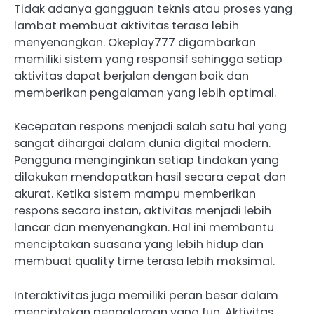
Tidak adanya gangguan teknis atau proses yang
lambat membuat aktivitas terasa lebih
menyenangkan. Okeplay777 digambarkan
memiliki sistem yang responsif sehingga setiap
aktivitas dapat berjalan dengan baik dan
memberikan pengalaman yang lebih optimal.
Kecepatan respons menjadi salah satu hal yang
sangat dihargai dalam dunia digital modern.
Pengguna menginginkan setiap tindakan yang
dilakukan mendapatkan hasil secara cepat dan
akurat. Ketika sistem mampu memberikan
respons secara instan, aktivitas menjadi lebih
lancar dan menyenangkan. Hal ini membantu
menciptakan suasana yang lebih hidup dan
membuat quality time terasa lebih maksimal.
Interaktivitas juga memiliki peran besar dalam
menciptakan pengalaman yang fun. Aktivitas