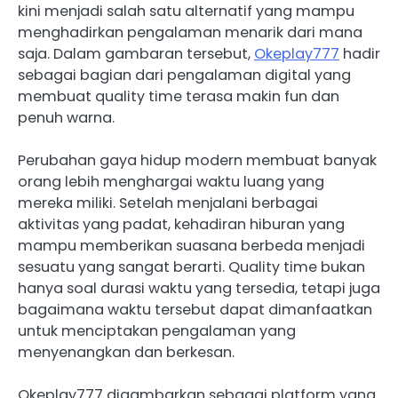
kini menjadi salah satu alternatif yang mampu
menghadirkan pengalaman menarik dari mana
saja. Dalam gambaran tersebut,
Okeplay777
hadir
sebagai bagian dari pengalaman digital yang
membuat quality time terasa makin fun dan
penuh warna.
Perubahan gaya hidup modern membuat banyak
orang lebih menghargai waktu luang yang
mereka miliki. Setelah menjalani berbagai
aktivitas yang padat, kehadiran hiburan yang
mampu memberikan suasana berbeda menjadi
sesuatu yang sangat berarti. Quality time bukan
hanya soal durasi waktu yang tersedia, tetapi juga
bagaimana waktu tersebut dapat dimanfaatkan
untuk menciptakan pengalaman yang
menyenangkan dan berkesan.
Okeplay777 digambarkan sebagai platform yang