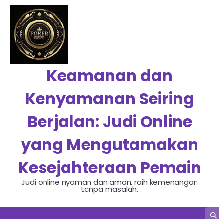
Skip
to
content
Keamanan dan
Kenyamanan Seiring
Berjalan: Judi Online
yang Mengutamakan
Kesejahteraan Pemain
Judi online nyaman dan aman, raih kemenangan
tanpa masalah.