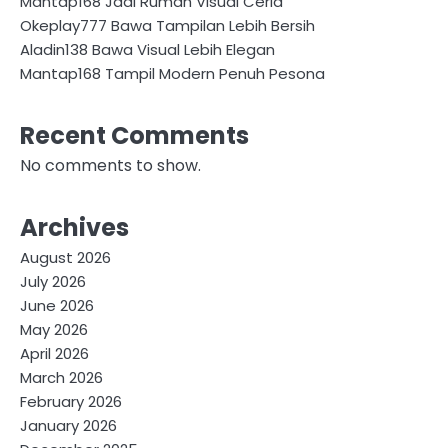
Mantap168 Jadi Rumah Visual Ceria
Okeplay777 Bawa Tampilan Lebih Bersih
Aladin138 Bawa Visual Lebih Elegan
Mantap168 Tampil Modern Penuh Pesona
Recent Comments
No comments to show.
Archives
August 2026
July 2026
June 2026
May 2026
April 2026
March 2026
February 2026
January 2026