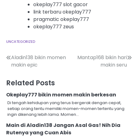
okeplay777 slot gacor
link terbaru okeplay777
pragmatic okeplay777
okeplay777 zeus
UNCATEGORIZED
Post
Aladin138 bikin momen
Mantap168 bikin hari
makin epic
makin seru
navigation
Related Posts
Okeplay777 bikin momen makin berkesan
Di tengah kehidupan yang terus bergerak dengan cepat,
setiap orang tentu memiliki momen-momen tertentu yang
ingin dikenang lebih lama. Momen…
Main di Aladin138 Jangan Asal Gas! Nih Dia
Rutenya yang Cuan Abis