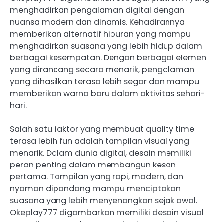
menghadirkan pengalaman digital dengan
nuansa modern dan dinamis. Kehadirannya
memberikan alternatif hiburan yang mampu
menghadirkan suasana yang lebih hidup dalam
berbagai kesempatan. Dengan berbagai elemen
yang dirancang secara menarik, pengalaman
yang dihasilkan terasa lebih segar dan mampu
memberikan warna baru dalam aktivitas sehari-
hari.
Salah satu faktor yang membuat quality time
terasa lebih fun adalah tampilan visual yang
menarik. Dalam dunia digital, desain memiliki
peran penting dalam membangun kesan
pertama. Tampilan yang rapi, modern, dan
nyaman dipandang mampu menciptakan
suasana yang lebih menyenangkan sejak awal.
Okeplay777 digambarkan memiliki desain visual