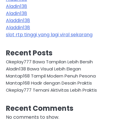
Aladin138
Aladin138
Aladdin138
Aladdin138
slot rtp tinggi yang lagi viral sekarang
Recent Posts
Okeplay777 Bawa Tampilan Lebih Bersih
Aladin138 Bawa Visual Lebih Elegan
Mantap168 Tampil Modern Penuh Pesona
Mantap168 Hadir dengan Desain Praktis
Okeplay777 Temani Aktivitas Lebih Praktis
Recent Comments
No comments to show.