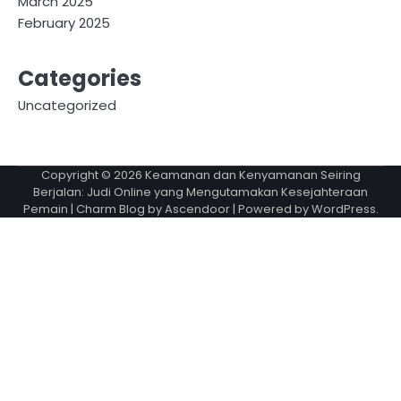
March 2025
February 2025
Categories
Uncategorized
Copyright © 2026
Keamanan dan Kenyamanan Seiring
Berjalan: Judi Online yang Mengutamakan Kesejahteraan
Pemain
| Charm Blog by
Ascendoor
| Powered by
WordPress
.