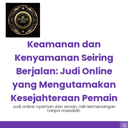
Skip
to
content
Keamanan dan
Kenyamanan Seiring
Berjalan: Judi Online
yang Mengutamakan
Kesejahteraan Pemain
Judi online nyaman dan aman, raih kemenangan
tanpa masalah.