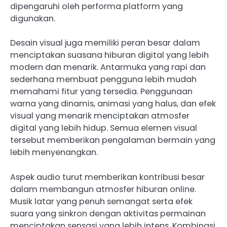
dipengaruhi oleh performa platform yang
digunakan.
Desain visual juga memiliki peran besar dalam
menciptakan suasana hiburan digital yang lebih
modern dan menarik. Antarmuka yang rapi dan
sederhana membuat pengguna lebih mudah
memahami fitur yang tersedia. Penggunaan
warna yang dinamis, animasi yang halus, dan efek
visual yang menarik menciptakan atmosfer
digital yang lebih hidup. Semua elemen visual
tersebut memberikan pengalaman bermain yang
lebih menyenangkan.
Aspek audio turut memberikan kontribusi besar
dalam membangun atmosfer hiburan online.
Musik latar yang penuh semangat serta efek
suara yang sinkron dengan aktivitas permainan
menciptakan sensasi yang lebih intens. Kombinasi