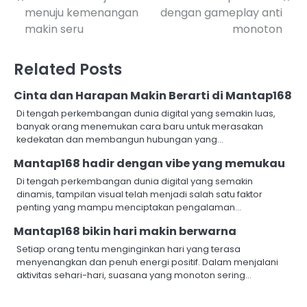
menuju kemenangan
dengan gameplay anti
navigation
makin seru
monoton
Related Posts
Cinta dan Harapan Makin Berarti di Mantap168
Di tengah perkembangan dunia digital yang semakin luas,
banyak orang menemukan cara baru untuk merasakan
kedekatan dan membangun hubungan yang…
Mantap168 hadir dengan vibe yang memukau
Di tengah perkembangan dunia digital yang semakin
dinamis, tampilan visual telah menjadi salah satu faktor
penting yang mampu menciptakan pengalaman…
Mantap168 bikin hari makin berwarna
Setiap orang tentu menginginkan hari yang terasa
menyenangkan dan penuh energi positif. Dalam menjalani
aktivitas sehari-hari, suasana yang monoton sering…