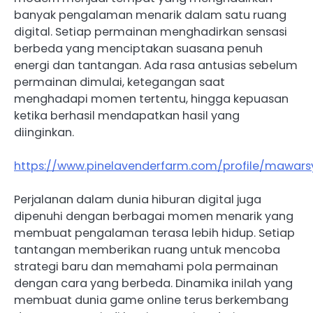
banyak pengalaman menarik dalam satu ruang
digital. Setiap permainan menghadirkan sensasi
berbeda yang menciptakan suasana penuh
energi dan tantangan. Ada rasa antusias sebelum
permainan dimulai, ketegangan saat
menghadapi momen tertentu, hingga kepuasan
ketika berhasil mendapatkan hasil yang
diinginkan.
https://www.pinelavenderfarm.com/profile/mawarsy
Perjalanan dalam dunia hiburan digital juga
dipenuhi dengan berbagai momen menarik yang
membuat pengalaman terasa lebih hidup. Setiap
tantangan memberikan ruang untuk mencoba
strategi baru dan memahami pola permainan
dengan cara yang berbeda. Dinamika inilah yang
membuat dunia game online terus berkembang