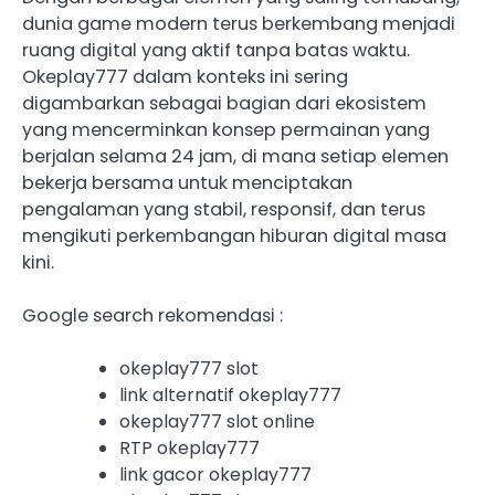
dunia game modern terus berkembang menjadi
ruang digital yang aktif tanpa batas waktu.
Okeplay777 dalam konteks ini sering
digambarkan sebagai bagian dari ekosistem
yang mencerminkan konsep permainan yang
berjalan selama 24 jam, di mana setiap elemen
bekerja bersama untuk menciptakan
pengalaman yang stabil, responsif, dan terus
mengikuti perkembangan hiburan digital masa
kini.
Google search rekomendasi :
okeplay777 slot
link alternatif okeplay777
okeplay777 slot online
RTP okeplay777
link gacor okeplay777