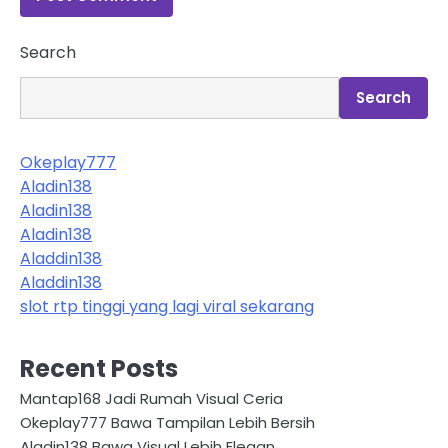
Search
Search
Okeplay777
Aladin138
Aladin138
Aladin138
Aladdin138
Aladdin138
slot rtp tinggi yang lagi viral sekarang
Recent Posts
Mantap168 Jadi Rumah Visual Ceria
Okeplay777 Bawa Tampilan Lebih Bersih
Aladin138 Bawa Visual Lebih Elegan