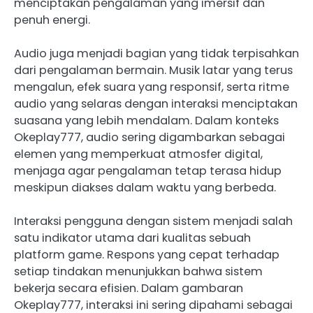
menciptakan pengalaman yang imersif dan
penuh energi.
Audio juga menjadi bagian yang tidak terpisahkan
dari pengalaman bermain. Musik latar yang terus
mengalun, efek suara yang responsif, serta ritme
audio yang selaras dengan interaksi menciptakan
suasana yang lebih mendalam. Dalam konteks
Okeplay777, audio sering digambarkan sebagai
elemen yang memperkuat atmosfer digital,
menjaga agar pengalaman tetap terasa hidup
meskipun diakses dalam waktu yang berbeda.
Interaksi pengguna dengan sistem menjadi salah
satu indikator utama dari kualitas sebuah
platform game. Respons yang cepat terhadap
setiap tindakan menunjukkan bahwa sistem
bekerja secara efisien. Dalam gambaran
Okeplay777, interaksi ini sering dipahami sebagai