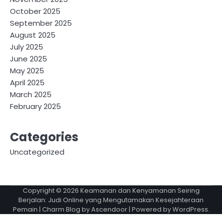
October 2025
September 2025
August 2025
July 2025
June 2025
May 2025
April 2025
March 2025
February 2025
Categories
Uncategorized
Copyright © 2026
Keamanan dan Kenyamanan Seiring
Berjalan: Judi Online yang Mengutamakan Kesejahteraan
Pemain
| Charm Blog by
Ascendoor
| Powered by
WordPress
.