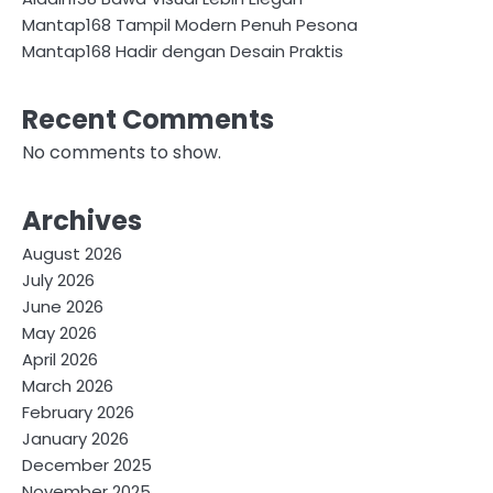
Mantap168 Tampil Modern Penuh Pesona
Mantap168 Hadir dengan Desain Praktis
Recent Comments
No comments to show.
Archives
August 2026
July 2026
June 2026
May 2026
April 2026
March 2026
February 2026
January 2026
December 2025
November 2025