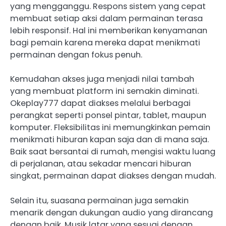
yang mengganggu. Respons sistem yang cepat
membuat setiap aksi dalam permainan terasa
lebih responsif. Hal ini memberikan kenyamanan
bagi pemain karena mereka dapat menikmati
permainan dengan fokus penuh.
Kemudahan akses juga menjadi nilai tambah
yang membuat platform ini semakin diminati.
Okeplay777 dapat diakses melalui berbagai
perangkat seperti ponsel pintar, tablet, maupun
komputer. Fleksibilitas ini memungkinkan pemain
menikmati hiburan kapan saja dan di mana saja.
Baik saat bersantai di rumah, mengisi waktu luang
di perjalanan, atau sekadar mencari hiburan
singkat, permainan dapat diakses dengan mudah.
Selain itu, suasana permainan juga semakin
menarik dengan dukungan audio yang dirancang
dengan baik. Musik latar yang sesuai dengan