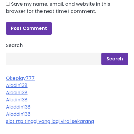
Save my name, email, and website in this
browser for the next time I comment.
Search
Search
Okeplay777
Aladin138
Aladin138
Aladin138
Aladdin138
Aladdin138
slot rtp tinggi yang lagi viral sekarang