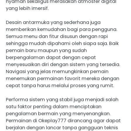
nyaman sekaligus merasakan atmosfer digital
yang lebih imersif.
Desain antarmuka yang sederhana juga
memberikan kemudahan bagi para pengguna.
Semua menu dan fitur disusun dengan rapi
sehingga mudah dipahami oleh siapa saja. Baik
pemain baru maupun yang sudah
berpengalaman dapat dengan cepat
menyesuaikan diri dengan sistem yang tersedia.
Navigasi yang jelas memungkinkan pemain
menemukan permainan favorit mereka dengan
cepat tanpa harus melalui proses yang rumit.
Performa sistem yang stabil juga menjadi salah
satu faktor penting dalam menciptakan
pengalaman bermain yang menyenangkan.
Permainan di Okeplay777 dirancang agar dapat
berjalan dengan lancar tanpa gangguan teknis