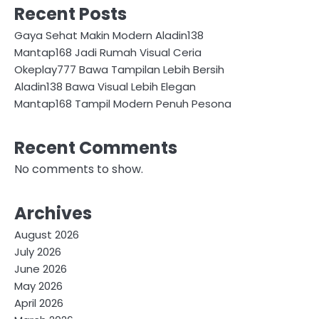
Recent Posts
Gaya Sehat Makin Modern Aladin138
Mantap168 Jadi Rumah Visual Ceria
Okeplay777 Bawa Tampilan Lebih Bersih
Aladin138 Bawa Visual Lebih Elegan
Mantap168 Tampil Modern Penuh Pesona
Recent Comments
No comments to show.
Archives
August 2026
July 2026
June 2026
May 2026
April 2026