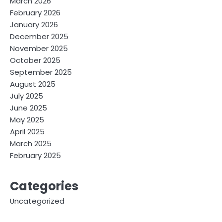
March 2026
February 2026
January 2026
December 2025
November 2025
October 2025
September 2025
August 2025
July 2025
June 2025
May 2025
April 2025
March 2025
February 2025
Categories
Uncategorized