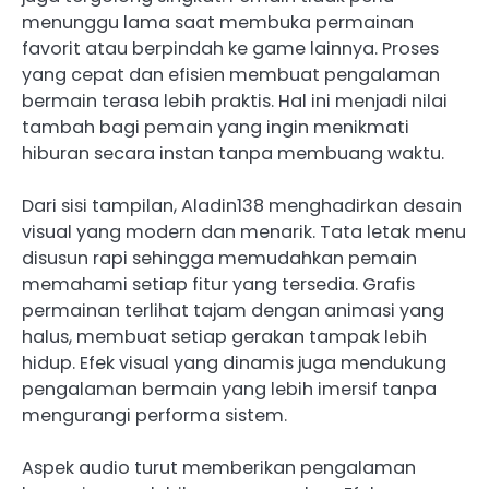
menunggu lama saat membuka permainan
favorit atau berpindah ke game lainnya. Proses
yang cepat dan efisien membuat pengalaman
bermain terasa lebih praktis. Hal ini menjadi nilai
tambah bagi pemain yang ingin menikmati
hiburan secara instan tanpa membuang waktu.
Dari sisi tampilan, Aladin138 menghadirkan desain
visual yang modern dan menarik. Tata letak menu
disusun rapi sehingga memudahkan pemain
memahami setiap fitur yang tersedia. Grafis
permainan terlihat tajam dengan animasi yang
halus, membuat setiap gerakan tampak lebih
hidup. Efek visual yang dinamis juga mendukung
pengalaman bermain yang lebih imersif tanpa
mengurangi performa sistem.
Aspek audio turut memberikan pengalaman