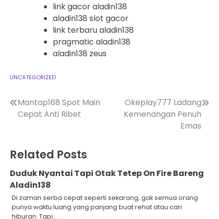
link gacor aladin138
aladin138 slot gacor
link terbaru aladin138
pragmatic aladin138
aladin138 zeus
UNCATEGORIZED
Post
Mantap168 Spot Main
Okeplay777 Ladang
Cepat Anti Ribet
Kemenangan Penuh
navigation
Emas
Related Posts
Duduk Nyantai Tapi Otak Tetep On Fire Bareng
Aladin138
Di zaman serba cepat seperti sekarang, gak semua orang
punya waktu luang yang panjang buat rehat atau cari
hiburan. Tapi…