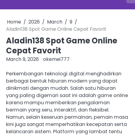
Home
2026
March
9
Aladin138 Spot Game Online Cepat Favorit
Aladin138 Spot Game Online
Cepat Favorit
March 9, 2026
okemei777
Perkembangan teknologi digital menghadirkan
berbagai bentuk hiburan modern yang dapat
dinikmati dengan mudah. Salah satu hiburan
yang paling digemari saat ini adalah game online
karena mampu memberikan pengalaman
bermain yang seru, interaktif, dan fleksibel.
Namun, selain keseruan permainan, pemain masa
kini juga sangat memperhatikan kecepatan serta
kelancaran sistem. Platform yang lambat tentu