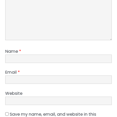
Name
*
Email
*
Website
Save my name, email, and website in this