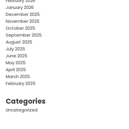
February 2026
January 2026
December 2025
November 2025
October 2025
September 2025
August 2025
July 2025
June 2025
May 2025
April 2025
March 2025
February 2025
Categories
Uncategorized