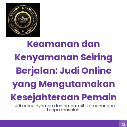
Skip
to
content
Keamanan dan
Kenyamanan Seiring
Berjalan: Judi Online
yang Mengutamakan
Kesejahteraan Pemain
Judi online nyaman dan aman, raih kemenangan
tanpa masalah.