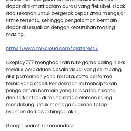
dapat dinikmati dalam durasi yang fleksibel. Tidak
ada tekanan untuk bergerak cepat atau mengejar
ritme tertentu, sehingga pengalaman bermain
dapat disesuaikan dengan kebutuhan masing-
masing.
https://www.mixcloud.com/qiazeresti/
Okeplay777 menghadirkan rute game paling rileks
melalui perpaduan desain visual yang seimbang,
alur permainan yang tertata, serta performa
teknis yang stabil. Pendekatan ini menciptakan
pengalaman bermain yang terasa lebih santai
dan terkontrol, di mana setiap elemen saling
mendukung untuk menjaga suasana tetap
nyaman dari awal hingga akhir.
Google search rekomendasi :