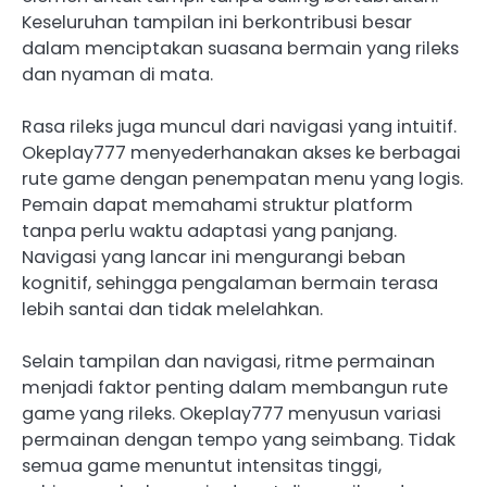
Keseluruhan tampilan ini berkontribusi besar
dalam menciptakan suasana bermain yang rileks
dan nyaman di mata.
Rasa rileks juga muncul dari navigasi yang intuitif.
Okeplay777 menyederhanakan akses ke berbagai
rute game dengan penempatan menu yang logis.
Pemain dapat memahami struktur platform
tanpa perlu waktu adaptasi yang panjang.
Navigasi yang lancar ini mengurangi beban
kognitif, sehingga pengalaman bermain terasa
lebih santai dan tidak melelahkan.
Selain tampilan dan navigasi, ritme permainan
menjadi faktor penting dalam membangun rute
game yang rileks. Okeplay777 menyusun variasi
permainan dengan tempo yang seimbang. Tidak
semua game menuntut intensitas tinggi,