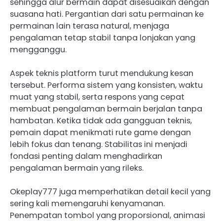
sehingga alur bermain dapat disesuaikan dengan
suasana hati. Pergantian dari satu permainan ke
permainan lain terasa natural, menjaga
pengalaman tetap stabil tanpa lonjakan yang
mengganggu.
Aspek teknis platform turut mendukung kesan
tersebut. Performa sistem yang konsisten, waktu
muat yang stabil, serta respons yang cepat
membuat pengalaman bermain berjalan tanpa
hambatan. Ketika tidak ada gangguan teknis,
pemain dapat menikmati rute game dengan
lebih fokus dan tenang. Stabilitas ini menjadi
fondasi penting dalam menghadirkan
pengalaman bermain yang rileks.
Okeplay777 juga memperhatikan detail kecil yang
sering kali memengaruhi kenyamanan.
Penempatan tombol yang proporsional, animasi