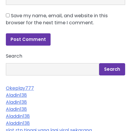
Save my name, email, and website in this
browser for the next time I comment.
Search
Search
Okeplay777
Aladin138
Aladin138
Aladin138
Aladdin138
Aladdin138
slot rtp tinggi yang lagi viral sekarang