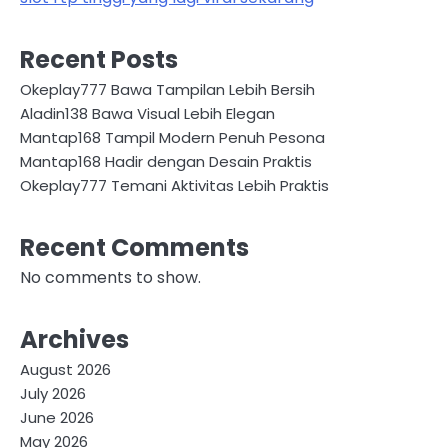
Recent Posts
Okeplay777 Bawa Tampilan Lebih Bersih
Aladin138 Bawa Visual Lebih Elegan
Mantap168 Tampil Modern Penuh Pesona
Mantap168 Hadir dengan Desain Praktis
Okeplay777 Temani Aktivitas Lebih Praktis
Recent Comments
No comments to show.
Archives
August 2026
July 2026
June 2026
May 2026