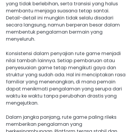
yang tidak berlebihan, serta transisi yang halus
membantu menjaga suasana tetap santai.
Detail-detail ini mungkin tidak selalu disadari
secara langsung, namun berperan besar dalam
membentuk pengalaman bermain yang
menyeluruh.
Konsistensi dalam penyajian rute game menjadi
nilai tambah lainnya. Setiap pembaruan atau
penyesuaian game tetap mengikuti gaya dan
struktur yang sudah ada. Hal ini menciptakan rasa
familiar yang menenangkan, di mana pemain
dapat menikmati pengalaman yang serupa dari
waktu ke waktu tanpa perubahan drastis yang
mengejutkan.
Dalam jangka panjang, rute game paling rileks
memberikan pengalaman yang
berkesinambungan. Platform terasa stabil dan