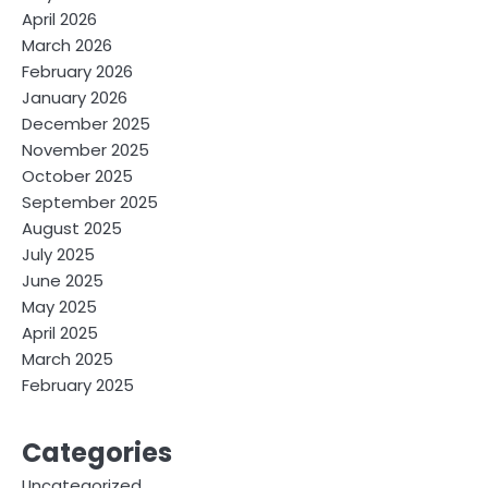
April 2026
March 2026
February 2026
January 2026
December 2025
November 2025
October 2025
September 2025
August 2025
July 2025
June 2025
May 2025
April 2025
March 2025
February 2025
Categories
Uncategorized