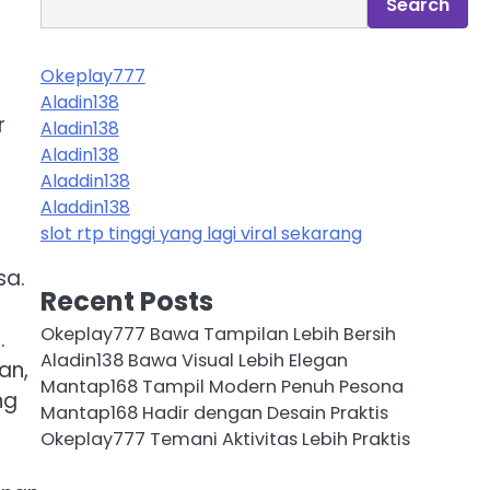
Search
Okeplay777
Aladin138
r
Aladin138
Aladin138
Aladdin138
Aladdin138
slot rtp tinggi yang lagi viral sekarang
sa.
Recent Posts
Okeplay777 Bawa Tampilan Lebih Bersih
.
Aladin138 Bawa Visual Lebih Elegan
an,
Mantap168 Tampil Modern Penuh Pesona
ng
Mantap168 Hadir dengan Desain Praktis
Okeplay777 Temani Aktivitas Lebih Praktis