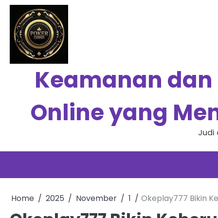
Skip
to
content
Keamanan dan K
Online yang Me
Judi
Home
2025
November
1
Okeplay777 Bikin K