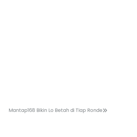
Mantap168 Bikin Lo Betah di Tiap Ronde