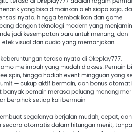
gitu terasa di Okeplay777 adalah ragam perma
enarik yang bisa dimainkan oleh siapa saja, da
 sensasi nyata, hingga tembak ikan dan game
ancang dengan teknologi modern yang menjamin
onde jadi kesempatan baru untuk menang, dan
t efek visual dan audio yang memanjakan.
 keberuntungan terasa nyata di Okeplay777.
 promo melimpah yang mudah diakses. Pemain b
ree spin, hingga hadiah event mingguan yang se
umit — cukup aktif bermain, dan bonus otomati
uat banyak pemain merasa peluang menang me
 berpihak setiap kali bermain.
membuat segalanya berjalan mudah, cepat, dan
n secara otomatis dalam hitungan menit, tanp