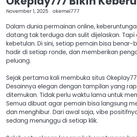
Okeplay777 Bikin Keber
November 1, 2025
okemei777
Dalam dunia permainan online, keberuntungan
datang tak terduga dan sulit dijelaskan. Tapi
kebetulan. Di sini, setiap pemain bisa bena
hadir di setiap ronde, dan memberikan peng
peluang.
Sejak pertama kali membuka situs Okeplay77
Desainnya elegan dengan tampilan yang rapi,
ditemukan. Tidak perlu waktu lama untuk m
Semua dibuat agar pemain bisa langsung me
dan menghibur. Dari awal saja, vibe positi
sedang menunggu di setiap klik.