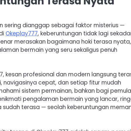
untungan Terasa Nyata
 sering dianggap sebagai faktor misterius —
 di
Okeplay777
, keberuntungan tidak lagi sekada
r-benar merasakan bagaimana hoki terasa nyata,
alaman bermain yang seru sekaligus penuh
7, kesan profesional dan modern langsung tera
 navigasinya cepat, dan setiap fitur mudah
emahami sistem permainan, bahkan bagi pemula
nikmati pengalaman bermain yang lancar, ring
fnya sudah terasa — seolah keberuntungan mema