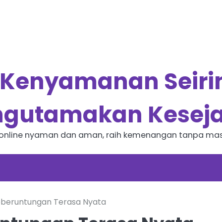
enyamanan Seiring
ngutamakan Kesej
 online nyaman dan aman, raih kemenangan tanpa mas
eberuntungan Terasa Nyata