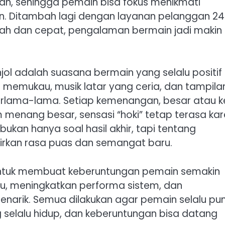
an, sehingga pemain bisa fokus menikmati
n. Ditambah lagi dengan layanan pelanggan 24
ah dan cepat, pengalaman bermain jadi makin
l adalah suasana bermain yang selalu positif
 memukau, musik latar yang ceria, dan tampila
rlama-lama. Setiap kemenangan, besar atau ke
m menang besar, sensasi “hoki” tetap terasa ka
kan hanya soal hasil akhir, tapi tentang
rkan rasa puas dan semangat baru.
si untuk membuat keberuntungan pemain semakin
u, meningkatkan performa sistem, dan
narik. Semua dilakukan agar pemain selalu pu
ng selalu hidup, dan keberuntungan bisa datang