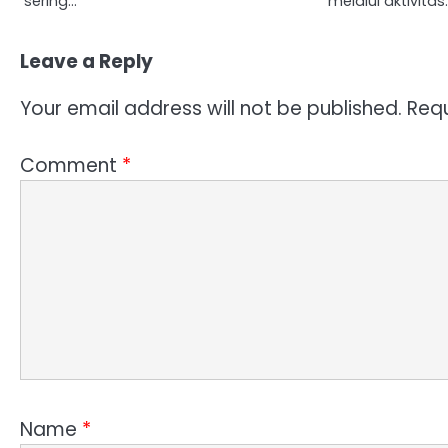
sering…
melalui aktivitas
Leave a Reply
Your email address will not be published.
Requ
Comment
*
Name
*