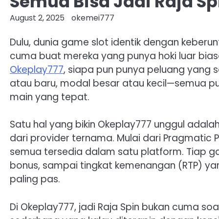
Semua Bisa Jadi Raja Sp
August 2, 2025
okemei777
Dulu, dunia game slot identik dengan keberu
cuma buat mereka yang punya hoki luar biasa.
Okeplay777
, siapa pun punya peluang yang s
atau baru, modal besar atau kecil—semua p
main yang tepat.
Satu hal yang bikin Okeplay777 unggul adala
dari provider ternama. Mulai dari Pragmatic 
semua tersedia dalam satu platform. Tiap gam
bonus, sampai tingkat kemenangan (RTP) yang
paling pas.
Di Okeplay777, jadi Raja Spin bukan cuma soal 