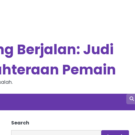
 Berjalan: Judi
ahteraan Pemain
alah.
Search