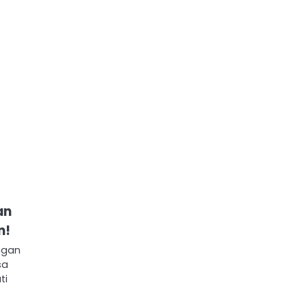
an
n!
ngan
sa
ti