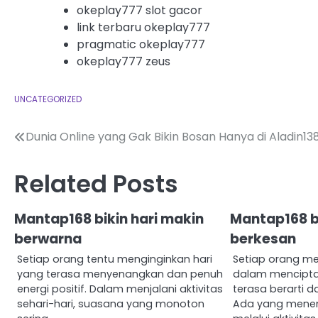
okeplay777 slot gacor
link terbaru okeplay777
pragmatic okeplay777
okeplay777 zeus
UNCATEGORIZED
Post
Dunia Online yang Gak Bikin Bosan Hanya di Aladin13
navigation
Related Posts
Mantap168 bikin hari makin
Mantap168 
berwarna
berkesan
Setiap orang tentu menginginkan hari
Setiap orang mem
yang terasa menyenangkan dan penuh
dalam mencipt
energi positif. Dalam menjalani aktivitas
terasa berarti 
sehari-hari, suasana yang monoton
Ada yang mene