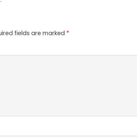
…
ired fields are marked
*