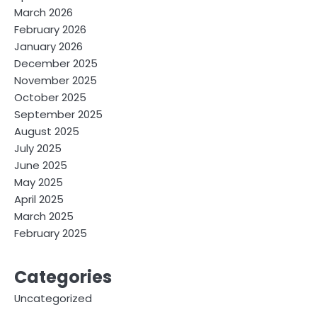
March 2026
February 2026
January 2026
December 2025
November 2025
October 2025
September 2025
August 2025
July 2025
June 2025
May 2025
April 2025
March 2025
February 2025
Categories
Uncategorized