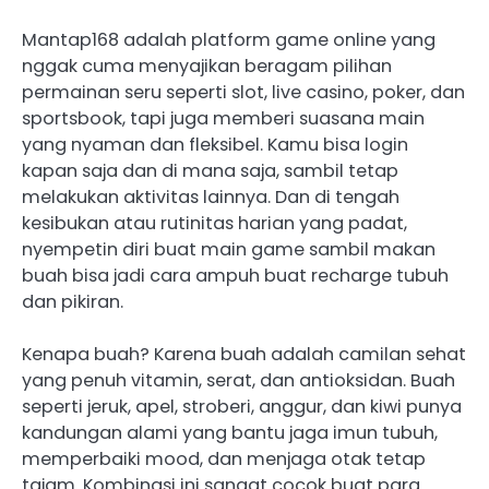
Mantap168 adalah platform game online yang
nggak cuma menyajikan beragam pilihan
permainan seru seperti slot, live casino, poker, dan
sportsbook, tapi juga memberi suasana main
yang nyaman dan fleksibel. Kamu bisa login
kapan saja dan di mana saja, sambil tetap
melakukan aktivitas lainnya. Dan di tengah
kesibukan atau rutinitas harian yang padat,
nyempetin diri buat main game sambil makan
buah bisa jadi cara ampuh buat recharge tubuh
dan pikiran.
Kenapa buah? Karena buah adalah camilan sehat
yang penuh vitamin, serat, dan antioksidan. Buah
seperti jeruk, apel, stroberi, anggur, dan kiwi punya
kandungan alami yang bantu jaga imun tubuh,
memperbaiki mood, dan menjaga otak tetap
tajam. Kombinasi ini sangat cocok buat para