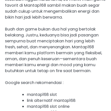
favorit di Mantap168 sambil makan buah segar
sudah cukup untuk mengembalikan energi dan
bikin hari jadi lebih berwarna.
Buah dan game bukan dua hal yang bertolak
belakang. Justru, keduanya bisa jadi pasangan
sempurna buat menciptakan hari yang lebih
fresh, sehat, dan menyenangkan. Mantap168
memberi kamu platform bermain yang fleksibel,
aman, dan penuh keseruan—sementara buah
memberi kamu energi dan mood yang kamu
butuhkan untuk tetap on fire saat bermain.
Google search rekomendasi :
mantap168 slot
link alternatif mantap168
mantap168 slot online