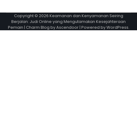
Copyright © 2026
Keamanan dan Kenyamanan Seiring
Berjalan: Judi Online yang Mengutamakan Kesejahteraan
Pemain
| Charm Blog by
Ascendoor
| Powered by
WordPress
.