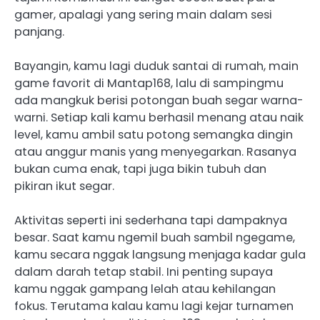
gamer, apalagi yang sering main dalam sesi
panjang.
Bayangin, kamu lagi duduk santai di rumah, main
game favorit di Mantap168, lalu di sampingmu
ada mangkuk berisi potongan buah segar warna-
warni. Setiap kali kamu berhasil menang atau naik
level, kamu ambil satu potong semangka dingin
atau anggur manis yang menyegarkan. Rasanya
bukan cuma enak, tapi juga bikin tubuh dan
pikiran ikut segar.
Aktivitas seperti ini sederhana tapi dampaknya
besar. Saat kamu ngemil buah sambil ngegame,
kamu secara nggak langsung menjaga kadar gula
dalam darah tetap stabil. Ini penting supaya
kamu nggak gampang lelah atau kehilangan
fokus. Terutama kalau kamu lagi kejar turnamen