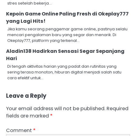
stres setelah bekerja…
Kepoin Game Online Paling Fresh di Okeplay777
yang Lagi Hits!
Jika kamu seorang penggemar game online, pastinya selalu
mencari pengalaman baru yang segar dan menarik. Di
Okeplay777, platform yang terkenal…
Aladin138 Hadirkan Sensasi Segar Sepanjang
Hari
Di tengah aktivitas harian yang padat dan rutinitas yang
sering terasa monoton, hiburan digital menjadi salah satu
cara efektif untuk…
Leave a Reply
Your email address will not be published.
Required
fields are marked
*
Comment
*