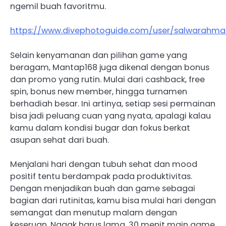
ngemil buah favoritmu.
https://www.divephotoguide.com/user/salwarahma
Selain kenyamanan dan pilihan game yang
beragam, Mantap168 juga dikenal dengan bonus
dan promo yang rutin. Mulai dari cashback, free
spin, bonus new member, hingga turnamen
berhadiah besar. Ini artinya, setiap sesi permainan
bisa jadi peluang cuan yang nyata, apalagi kalau
kamu dalam kondisi bugar dan fokus berkat
asupan sehat dari buah.
Menjalani hari dengan tubuh sehat dan mood
positif tentu berdampak pada produktivitas.
Dengan menjadikan buah dan game sebagai
bagian dari rutinitas, kamu bisa mulai hari dengan
semangat dan menutup malam dengan
keseruan. Nggak harus lama, 30 menit main game