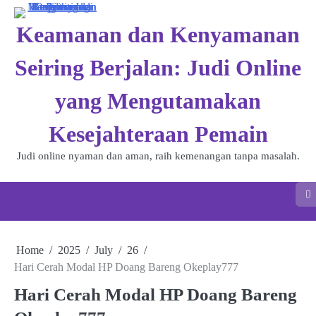
Skip
to
Keamanan dan Kenyamanan
content
Seiring Berjalan: Judi Online
yang Mengutamakan
Kesejahteraan Pemain
Judi online nyaman dan aman, raih kemenangan tanpa masalah.
Home
2025
July
26
Hari Cerah Modal HP Doang Bareng Okeplay777
Hari Cerah Modal HP Doang Bareng