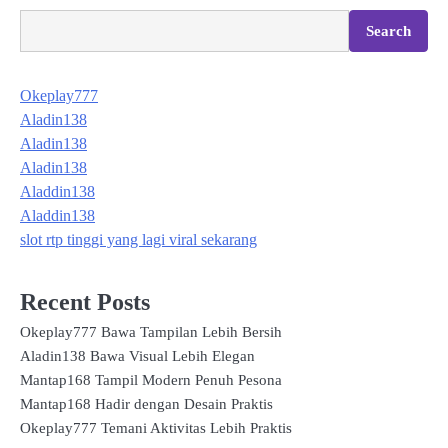
Search
Okeplay777
Aladin138
Aladin138
Aladin138
Aladdin138
Aladdin138
slot rtp tinggi yang lagi viral sekarang
Recent Posts
Okeplay777 Bawa Tampilan Lebih Bersih
Aladin138 Bawa Visual Lebih Elegan
Mantap168 Tampil Modern Penuh Pesona
Mantap168 Hadir dengan Desain Praktis
Okeplay777 Temani Aktivitas Lebih Praktis