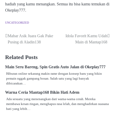
hadiah yang kamu menangkan. Semua itu bisa kamu temukan di
Okeplay777.
UNCATEGORIZED
Mabar Asik Juara Gak Pake
Idola Favorit Kamu Udah
Post
Pusing di Aladin138
Main di Mantap168
navigation
Related Posts
Main Seru Bareng, Spin Gratis Auto Jalan di Okeplay777
Hiburan online sekarang makin rame dengan konsep baru yang bikin
pemain nggak gampang bosan. Salah satu yang lagi banyak
dibicarakan…
Warna Ceria Mantap168 Bikin Hati Adem
Ada sesuatu yang menenangkan dari warna-warna cerah. Mereka
membawa kesan ringan, menghapus rasa lelah, dan menghadirkan suasana
hati yang lebih…