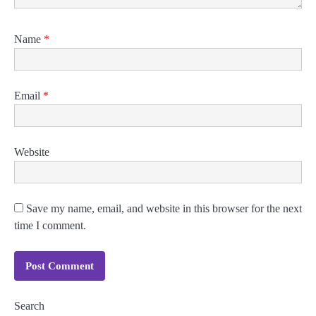
Name
*
Email
*
Website
Save my name, email, and website in this browser for the next
time I comment.
Search