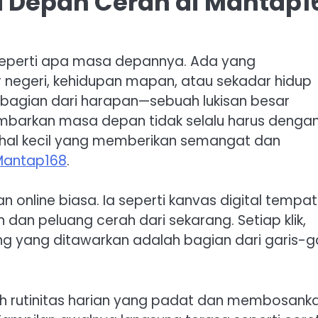
Depan Cerah di Mantap1
eperti apa masa depannya. Ada yang
 negeri, kehidupan mapan, atau sekadar hidup
 bagian dari harapan—sebuah lukisan besar
barkan masa depan tidak selalu harus denga
i hal kecil yang memberikan semangat dan
Mantap168
.
online biasa. Ia seperti kanvas digital tempat
an peluang cerah dari sekarang. Setiap klik,
g yang ditawarkan adalah bagian dari garis-ga
h rutinitas harian yang padat dan membosanka