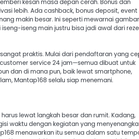
emberi kesan masa depan cerah. Bonus dan
asi lebih. Ada cashback, bonus deposit, event
enang makin besar. Ini seperti mewarnai gamb
eng-iseng main justru bisa jadi awal dari reze
sangat praktis. Mulai dari pendaftaran yang ce
 customer service 24 jam—semua dibuat untuk
n dan di mana pun, baik lewat smartphone,
malam, Mantap168 selalu siap menemani.
arus lewat langkah besar dan rumit. Kadang,
gisi waktu dengan kegiatan yang menyenangka
ap168 menawarkan itu semua dalam satu temp