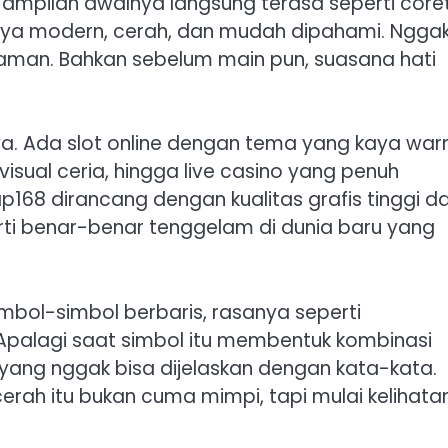
ampilan awalnya langsung terasa seperti core
nnya modern, cerah, dan mudah dipahami. Ngga
aman. Bahkan sebelum main pun, suasana hati
a. Ada slot online dengan tema yang kaya war
isual ceria, hingga live casino yang penuh
168 dirancang dengan kualitas grafis tinggi d
rti benar-benar tenggelam di dunia baru yang
imbol-simbol berbaris, rasanya seperti
palagi saat simbol itu membentuk kombinasi
ang nggak bisa dijelaskan dengan kata-kata.
ah itu bukan cuma mimpi, tapi mulai kelihata