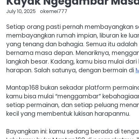
Kayak Ngegambar Masa 
July 10, 2025
okemei777
Setiap orang pasti pernah membayangkan s
membayangkan rumah impian, liburan ke luar
yang tenang dan bahagia. Semua itu adalah
bernama masa depan. Menariknya, menggam
langkah besar. Kadang, kamu bisa mulai dar
harapan. Salah satunya, dengan bermain di
Mantap168 bukan sekadar platform permainan 
kamu bisa mulai “menggambar” kebahagiaan d
setiap permainan, dan setiap peluang menan
kecil yang membentuk lukisan harapanmu.
Bayangkan ini: kamu sedang berada di tenga