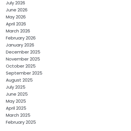
July 2026
June 2026
May 2026
April 2026
March 2026
February 2026
January 2026
December 2025
November 2025
October 2025
September 2025
August 2025
July 2025
June 2025
May 2025
April 2025
March 2025
February 2025