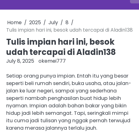
Home
2025
July
8
Tulis impian hari ini, besok udah tercapai di Aladin138
Tulis impian hari ini, besok
udah tercapai di Aladin138
July 8, 2025
okemei777
Setiap orang punya impian. Entah itu yang besar
seperti beli rumah sendiri, buka usaha, atau jalan-
jalan ke luar negeri, sampai yang sederhana
seperti nambah penghasilan buat hidup lebih
nyaman. Impian adalah bahan bakar yang bikin
hidup jadi lebih semangat. Tapi, seringkali mimpi
itu cuma jadi tulisan yang nggak pernah terwujud
karena merasa jalannya terlalu jauh.