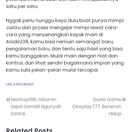
satu per satu.
Nggak perlu nunggu kaya dulu buat punya mimpi.
Justru dari proses mengejar mimpi lewat cara-
cara yang menyenangkan kayak main di
Aladin138, kamu bisa nemuin semangat baru,
pengalaman baru, dan tentu saja hasil yang bisa
kamu banggakan. Mulai main dengan niat dan
kontrol, dan lihat sendiri bagaimana impian yang
kamu tulis pelan-pelan mulai tercapai.
UNCATEGORIZED
Post
Mantap168, Hiburan
Dunia Game
Sejati Sambil Ngunyah
Okeplay777 Beneran
navigation
Santai
Hidup
Related Posts