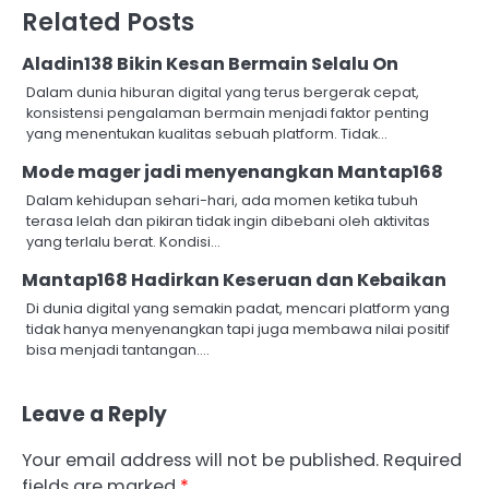
Related Posts
Aladin138 Bikin Kesan Bermain Selalu On
Dalam dunia hiburan digital yang terus bergerak cepat,
konsistensi pengalaman bermain menjadi faktor penting
yang menentukan kualitas sebuah platform. Tidak…
Mode mager jadi menyenangkan Mantap168
Dalam kehidupan sehari-hari, ada momen ketika tubuh
terasa lelah dan pikiran tidak ingin dibebani oleh aktivitas
yang terlalu berat. Kondisi…
Mantap168 Hadirkan Keseruan dan Kebaikan
Di dunia digital yang semakin padat, mencari platform yang
tidak hanya menyenangkan tapi juga membawa nilai positif
bisa menjadi tantangan.…
Leave a Reply
Your email address will not be published.
Required
fields are marked
*