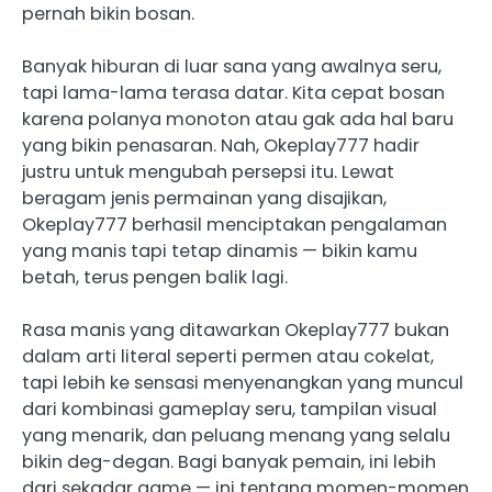
pernah bikin bosan.
Banyak hiburan di luar sana yang awalnya seru,
tapi lama-lama terasa datar. Kita cepat bosan
karena polanya monoton atau gak ada hal baru
yang bikin penasaran. Nah, Okeplay777 hadir
justru untuk mengubah persepsi itu. Lewat
beragam jenis permainan yang disajikan,
Okeplay777 berhasil menciptakan pengalaman
yang manis tapi tetap dinamis — bikin kamu
betah, terus pengen balik lagi.
Rasa manis yang ditawarkan Okeplay777 bukan
dalam arti literal seperti permen atau cokelat,
tapi lebih ke sensasi menyenangkan yang muncul
dari kombinasi gameplay seru, tampilan visual
yang menarik, dan peluang menang yang selalu
bikin deg-degan. Bagi banyak pemain, ini lebih
dari sekadar game — ini tentang momen-momen