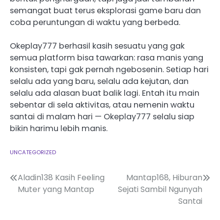
semangat buat terus eksplorasi game baru dan
coba peruntungan di waktu yang berbeda.
Okeplay777 berhasil kasih sesuatu yang gak
semua platform bisa tawarkan: rasa manis yang
konsisten, tapi gak pernah ngebosenin. Setiap hari
selalu ada yang baru, selalu ada kejutan, dan
selalu ada alasan buat balik lagi. Entah itu main
sebentar di sela aktivitas, atau nemenin waktu
santai di malam hari — Okeplay777 selalu siap
bikin harimu lebih manis.
UNCATEGORIZED
Post
Aladin138 Kasih Feeling
Mantap168, Hiburan
Muter yang Mantap
Sejati Sambil Ngunyah
navigation
Santai