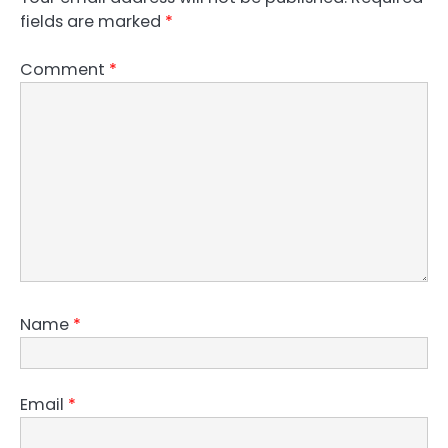
fields are marked
*
Comment
*
Name
*
Email
*