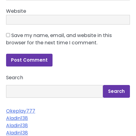
Website
Save my name, email, and website in this
browser for the next time I comment.
Search
Search
Okeplay777
Aladin138
Aladin138
Aladin138