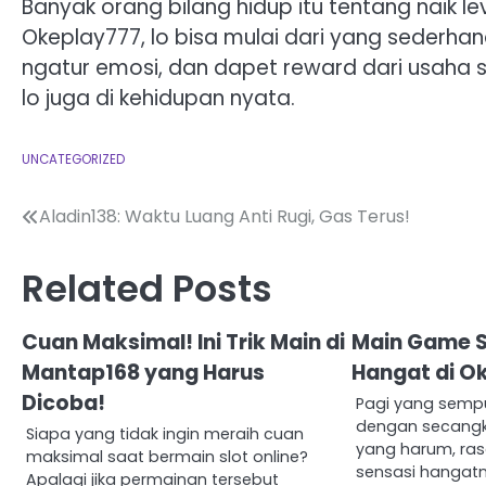
Banyak orang bilang hidup itu tentang naik l
Okeplay777, lo bisa mulai dari yang sederhana
ngatur emosi, dan dapet reward dari usaha s
lo juga di kehidupan nyata.
UNCATEGORIZED
Post
Aladin138: Waktu Luang Anti Rugi, Gas Terus!
navigation
Related Posts
Cuan Maksimal! Ini Trik Main di
Main Game S
Mantap168 yang Harus
Hangat di O
Dicoba!
Pagi yang sempu
dengan secangk
Siapa yang tidak ingin meraih cuan
yang harum, ras
maksimal saat bermain slot online?
sensasi hangat
Apalagi jika permainan tersebut