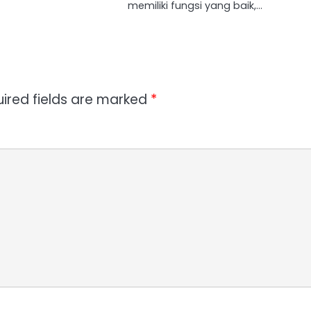
memiliki fungsi yang baik,…
ired fields are marked
*