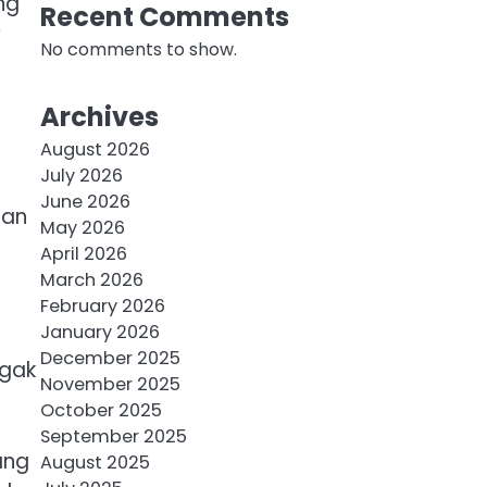
ng
Recent Comments
y
No comments to show.
Archives
August 2026
July 2026
June 2026
dan
May 2026
April 2026
March 2026
February 2026
January 2026
December 2025
ggak
November 2025
October 2025
September 2025
ang
August 2025