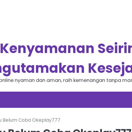
enyamanan Seiring
ngutamakan Kesej
 online nyaman dan aman, raih kemenangan tanpa mas
u Belum Coba Okeplay777