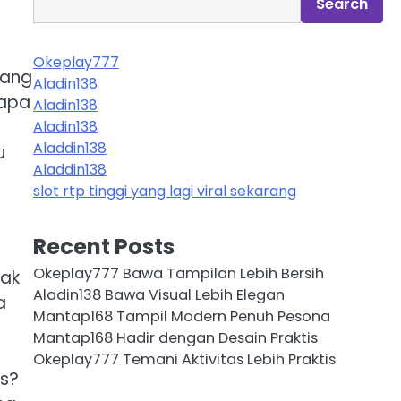
Search
Okeplay777
yang
Aladin138
 apa
Aladin138
Aladin138
Aladdin138
u
Aladdin138
slot rtp tinggi yang lagi viral sekarang
Recent Posts
Okeplay777 Bawa Tampilan Lebih Bersih
yak
Aladin138 Bawa Visual Lebih Elegan
a
Mantap168 Tampil Modern Penuh Pesona
Mantap168 Hadir dengan Desain Praktis
Okeplay777 Temani Aktivitas Lebih Praktis
is?