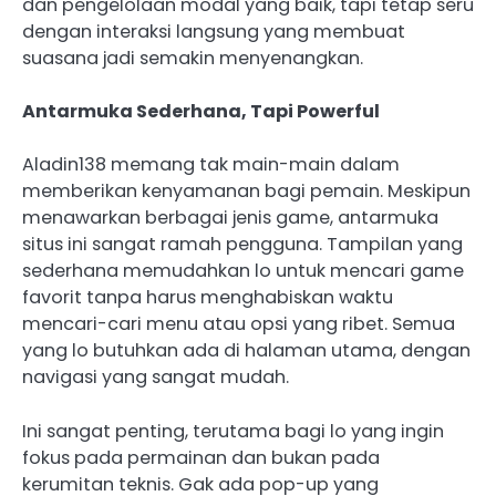
dan pengelolaan modal yang baik, tapi tetap seru
dengan interaksi langsung yang membuat
suasana jadi semakin menyenangkan.
Antarmuka Sederhana, Tapi Powerful
Aladin138 memang tak main-main dalam
memberikan kenyamanan bagi pemain. Meskipun
menawarkan berbagai jenis game, antarmuka
situs ini sangat ramah pengguna. Tampilan yang
sederhana memudahkan lo untuk mencari game
favorit tanpa harus menghabiskan waktu
mencari-cari menu atau opsi yang ribet. Semua
yang lo butuhkan ada di halaman utama, dengan
navigasi yang sangat mudah.
Ini sangat penting, terutama bagi lo yang ingin
fokus pada permainan dan bukan pada
kerumitan teknis. Gak ada pop-up yang