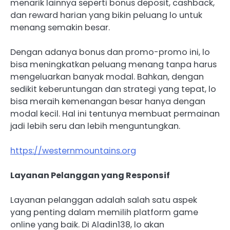
menarik lainnya seperti bonus deposit, cashback,
dan reward harian yang bikin peluang lo untuk
menang semakin besar.
Dengan adanya bonus dan promo-promo ini, lo
bisa meningkatkan peluang menang tanpa harus
mengeluarkan banyak modal. Bahkan, dengan
sedikit keberuntungan dan strategi yang tepat, lo
bisa meraih kemenangan besar hanya dengan
modal kecil. Hal ini tentunya membuat permainan
jadi lebih seru dan lebih menguntungkan.
https://westernmountains.org
Layanan Pelanggan yang Responsif
Layanan pelanggan adalah salah satu aspek
yang penting dalam memilih platform game
online yang baik. Di Aladin138, lo akan