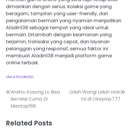
dimainkan dengan serius. Koleksi game yang
beragam, tampilan yang user-friendly, dan
pengalaman bermain yang nyaman menjadikan
Aladin138 sebagai tempat yang ideal untuk
bermain. Ditambah dengan keamanan yang
terjamin, transaksi yang cepat, dan layanan
pelanggan yang responsif, semua faktor ini
membuat Aladin138 menjadi platform game
online terbaik.
UNCATEGORIZED
Post
Waktu Kosong Lo Bisa
Udah Wangi Udah Hoki
Bernilai Cuma Di
Ya di Okeplay777
navigation
Mantap168
Related Posts