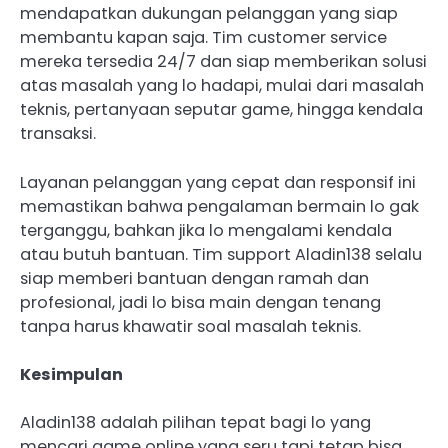
mendapatkan dukungan pelanggan yang siap
membantu kapan saja. Tim customer service
mereka tersedia 24/7 dan siap memberikan solusi
atas masalah yang lo hadapi, mulai dari masalah
teknis, pertanyaan seputar game, hingga kendala
transaksi.
Layanan pelanggan yang cepat dan responsif ini
memastikan bahwa pengalaman bermain lo gak
terganggu, bahkan jika lo mengalami kendala
atau butuh bantuan. Tim support Aladin138 selalu
siap memberi bantuan dengan ramah dan
profesional, jadi lo bisa main dengan tenang
tanpa harus khawatir soal masalah teknis.
Kesimpulan
Aladin138 adalah pilihan tepat bagi lo yang
mencari game online yang seru tapi tetap bisa