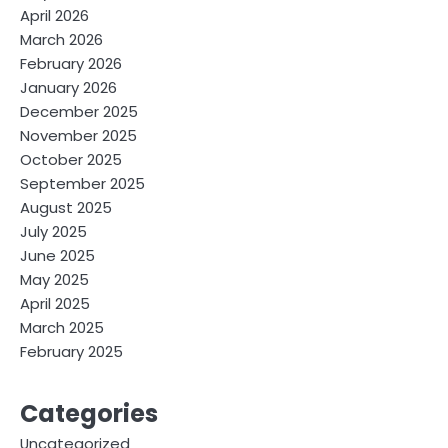
April 2026
March 2026
February 2026
January 2026
December 2025
November 2025
October 2025
September 2025
August 2025
July 2025
June 2025
May 2025
April 2025
March 2025
February 2025
Categories
Uncategorized