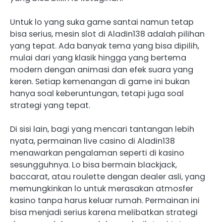
Untuk lo yang suka game santai namun tetap
bisa serius, mesin slot di Aladin138 adalah pilihan
yang tepat. Ada banyak tema yang bisa dipilih,
mulai dari yang klasik hingga yang bertema
modern dengan animasi dan efek suara yang
keren. Setiap kemenangan di game ini bukan
hanya soal keberuntungan, tetapi juga soal
strategi yang tepat.
Di sisi lain, bagi yang mencari tantangan lebih
nyata, permainan live casino di Aladin138
menawarkan pengalaman seperti di kasino
sesungguhnya. Lo bisa bermain blackjack,
baccarat, atau roulette dengan dealer asli, yang
memungkinkan lo untuk merasakan atmosfer
kasino tanpa harus keluar rumah. Permainan ini
bisa menjadi serius karena melibatkan strategi