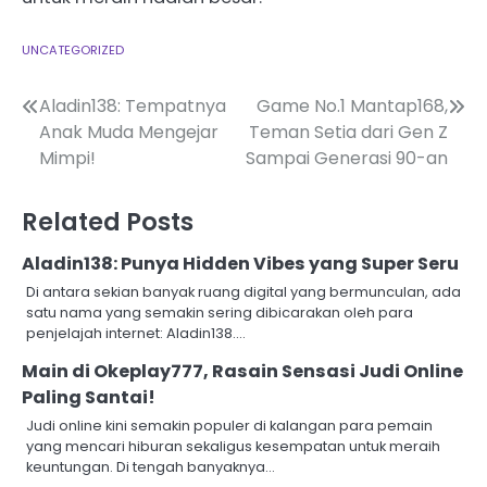
UNCATEGORIZED
Post
Aladin138: Tempatnya
Game No.1 Mantap168,
Anak Muda Mengejar
Teman Setia dari Gen Z
navigation
Mimpi!
Sampai Generasi 90-an
Related Posts
Aladin138: Punya Hidden Vibes yang Super Seru
Di antara sekian banyak ruang digital yang bermunculan, ada
satu nama yang semakin sering dibicarakan oleh para
penjelajah internet: Aladin138.…
Main di Okeplay777, Rasain Sensasi Judi Online
Paling Santai!
Judi online kini semakin populer di kalangan para pemain
yang mencari hiburan sekaligus kesempatan untuk meraih
keuntungan. Di tengah banyaknya…