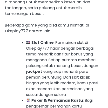
dirancang untuk memberikan keseruan dan
tantangan, serta peluang untuk meraih
kemenangan besar.
Beberapa game yang bisa kamu nikmati di
Okeplay777 antara lain:
Slot Online
: Permainan slot di
Okeplay777 hadir dengan berbagai
tema menarik dan fitur bonus yang
menggoda. Setiap putaran memberi
peluang untuk menang besar, dengan
jackpot
yang siap menanti para
pemain beruntung. Dari slot klasik
hingga yang lebih modern, kamu pasti
akan menemukan permainan yang
sesuai dengan selera.
Poker & Permainan Kartu
: Bagi
penggemar permainan kartu,