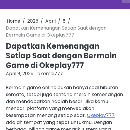
Home
2025
April
8
Dapatkan Kemenangan Setiap Saat dengan
Bermain Game di Okeplay777
Dapatkan Kemenangan
Setiap Saat dengan Bermain
Game di Okeplay777
April 8, 2025
okemei777
Bermain game online bukan hanya soal hiburan
semata, tetapi juga tentang meraih kemenangan
dan mendapatkan hadiah besar. Jika kamu
mencari platform yang menyediakan
kesempatan menang setiap saat,
Okeplay777
adalah tempat yang tepat untukmu. Dengan
berbagai pilihan game menarik, sistem yang