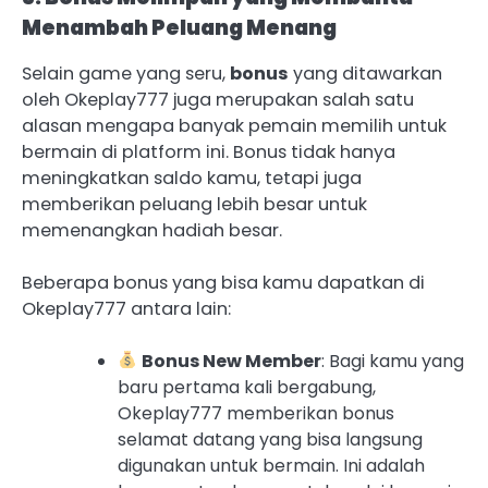
Menambah Peluang Menang
Selain game yang seru,
bonus
yang ditawarkan
oleh Okeplay777 juga merupakan salah satu
alasan mengapa banyak pemain memilih untuk
bermain di platform ini. Bonus tidak hanya
meningkatkan saldo kamu, tetapi juga
memberikan peluang lebih besar untuk
memenangkan hadiah besar.
Beberapa bonus yang bisa kamu dapatkan di
Okeplay777 antara lain:
Bonus New Member
: Bagi kamu yang
baru pertama kali bergabung,
Okeplay777 memberikan bonus
selamat datang yang bisa langsung
digunakan untuk bermain. Ini adalah