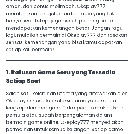
aman, dan bonus melimpah, Okeplay777
memberikan pengalaman bermain yang tak
hanya seru, tetapi juga penuh peluang untuk
mendapatkan kemenangan besar. Jangan ragu
lagi, mulailah bermain di Okeplay777 dan rasakan
sensasi kemenangan yang bisa kamu dapatkan
setiap kali bermain!
1. Ratusan Game Seru yang Tersedia
Setiap Saat
Salah satu kelebihan utama yang ditawarkan oleh
Okeplay777 adalah koleksi game yang sangat
lengkap dan beragam. Tidak peduli apakah kamu
pemula atau sudah berpengalaman dalam
bermain game online, Okeplay777 menyediakan
permainan untuk semua kalangan. Setiap game