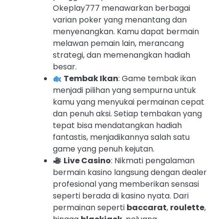
Okeplay777 menawarkan berbagai
varian poker yang menantang dan
menyenangkan. Kamu dapat bermain
melawan pemain lain, merancang
strategi, dan memenangkan hadiah
besar.
Tembak Ikan
: Game tembak ikan
menjadi pilihan yang sempurna untuk
kamu yang menyukai permainan cepat
dan penuh aksi. Setiap tembakan yang
tepat bisa mendatangkan hadiah
fantastis, menjadikannya salah satu
game yang penuh kejutan.
Live Casino
: Nikmati pengalaman
bermain kasino langsung dengan dealer
profesional yang memberikan sensasi
seperti berada di kasino nyata. Dari
permainan seperti
baccarat
,
roulette
,