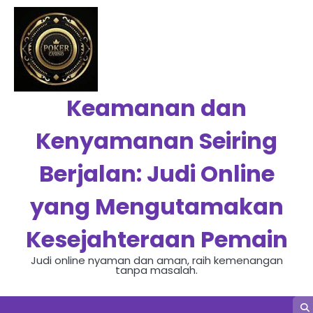
Skip
to
content
Keamanan dan
Kenyamanan Seiring
Berjalan: Judi Online
yang Mengutamakan
Kesejahteraan Pemain
Judi online nyaman dan aman, raih kemenangan
tanpa masalah.