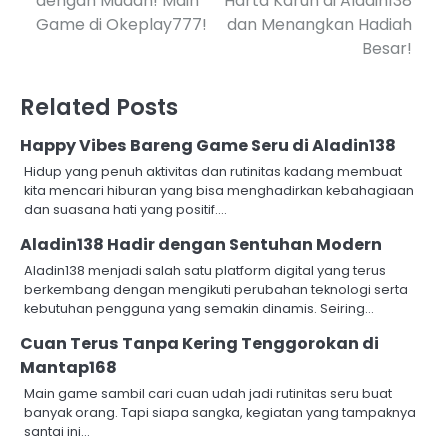
dengan Mudah! Main
Harta Karun di Aladin138
navigation
Game di Okeplay777!
dan Menangkan Hadiah
Besar!
Related Posts
Happy Vibes Bareng Game Seru di Aladin138
Hidup yang penuh aktivitas dan rutinitas kadang membuat
kita mencari hiburan yang bisa menghadirkan kebahagiaan
dan suasana hati yang positif.…
Aladin138 Hadir dengan Sentuhan Modern
Aladin138 menjadi salah satu platform digital yang terus
berkembang dengan mengikuti perubahan teknologi serta
kebutuhan pengguna yang semakin dinamis. Seiring…
Cuan Terus Tanpa Kering Tenggorokan di
Mantap168
Main game sambil cari cuan udah jadi rutinitas seru buat
banyak orang. Tapi siapa sangka, kegiatan yang tampaknya
santai ini…