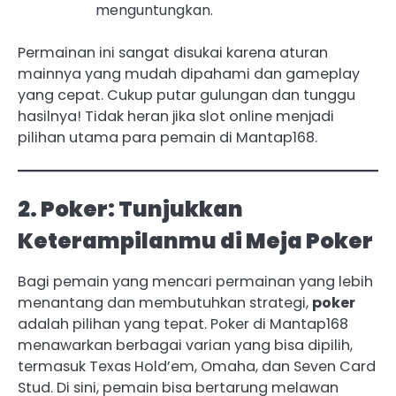
menguntungkan.
Permainan ini sangat disukai karena aturan
mainnya yang mudah dipahami dan gameplay
yang cepat. Cukup putar gulungan dan tunggu
hasilnya! Tidak heran jika slot online menjadi
pilihan utama para pemain di Mantap168.
2. Poker: Tunjukkan
Keterampilanmu di Meja Poker
Bagi pemain yang mencari permainan yang lebih
menantang dan membutuhkan strategi,
poker
adalah pilihan yang tepat. Poker di Mantap168
menawarkan berbagai varian yang bisa dipilih,
termasuk Texas Hold’em, Omaha, dan Seven Card
Stud. Di sini, pemain bisa bertarung melawan