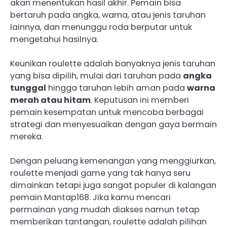
akan menentukan hasil akhir. Pemain bisa
bertaruh pada angka, warna, atau jenis taruhan
lainnya, dan menunggu roda berputar untuk
mengetahui hasilnya.
Keunikan roulette adalah banyaknya jenis taruhan
yang bisa dipilih, mulai dari taruhan pada
angka
tunggal
hingga taruhan lebih aman pada
warna
merah atau hitam
. Keputusan ini memberi
pemain kesempatan untuk mencoba berbagai
strategi dan menyesuaikan dengan gaya bermain
mereka.
Dengan peluang kemenangan yang menggiurkan,
roulette menjadi game yang tak hanya seru
dimainkan tetapi juga sangat populer di kalangan
pemain Mantap168. Jika kamu mencari
permainan yang mudah diakses namun tetap
memberikan tantangan, roulette adalah pilihan