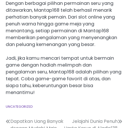
Dengan berbagai pilihan permainan seru yang
ditawarkan, Mantap168 telah berhasil menarik
perhatian banyak pemain. Dari slot online yang
penuh warna hingga game meja yang
menantang, setiap permainan di Mantap168
memberikan pengalaman yang menyenangkan
dan peluang kemenangan yang besar.
Jadi, jika kamu mencari tempat untuk bermain
game dengan hadiah melimpah dan
pengalaman seru, Mantap168 adalah pilihan yang
tepat. Coba game-game favorit di atas, dan
siapa tahu, keberuntungan besar bisa
menantimu!
UNCATEGORIZED
Post
Dapatkan Uang Banyak
Jelajahi Dunia Penuh