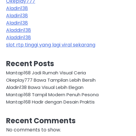
Okeplay777
Aladin138
Aladin138
Aladin138
Aladdin138
Aladdin138
slot rtp tinggi yang lagi viral sekarang
Recent Posts
Mantap168 Jadi Rumah Visual Ceria
Okeplay777 Bawa Tampilan Lebih Bersih
Aladin138 Bawa Visual Lebih Elegan
Mantap168 Tampil Modern Penuh Pesona
Mantap168 Hadir dengan Desain Praktis
Recent Comments
No comments to show.