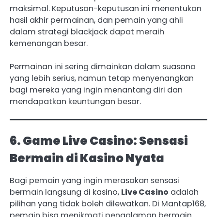
maksimal. Keputusan-keputusan ini menentukan
hasil akhir permainan, dan pemain yang ahli
dalam strategi blackjack dapat meraih
kemenangan besar.
Permainan ini sering dimainkan dalam suasana
yang lebih serius, namun tetap menyenangkan
bagi mereka yang ingin menantang diri dan
mendapatkan keuntungan besar.
6. Game Live Casino: Sensasi
Bermain di Kasino Nyata
Bagi pemain yang ingin merasakan sensasi
bermain langsung di kasino,
Live Casino
adalah
pilihan yang tidak boleh dilewatkan. Di Mantap168,
pemain bisa menikmati pengalaman bermain