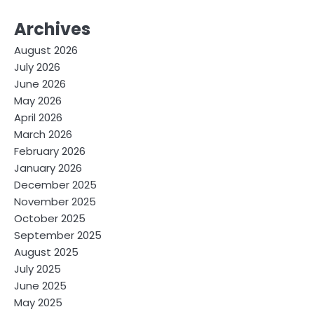
Archives
August 2026
July 2026
June 2026
May 2026
April 2026
March 2026
February 2026
January 2026
December 2025
November 2025
October 2025
September 2025
August 2025
July 2025
June 2025
May 2025